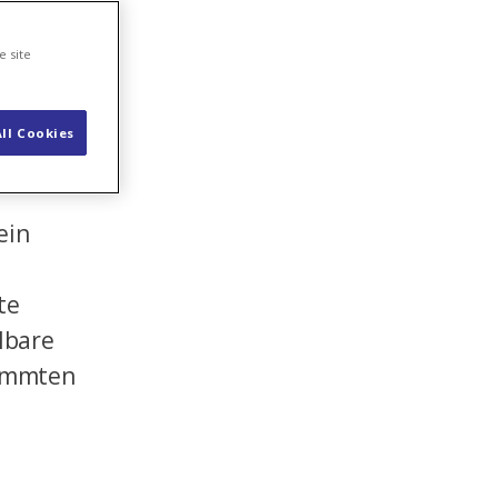
fs und
n und
e site
er
ll Cookies
ein
te
lbare
timmten