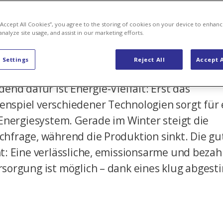
kt rund 40 Prozent des Schweizer Strombedar
damit einen wichtigen Beitrag zu einer sichere
 “Accept All Cookies”, you agree to the storing of cookies on your device to enhanc
sigen Energieversorgung – eine zentrale
analyze site usage, and assist in our marketing efforts.
tzung für Wohlstand und Lebensqualität in d
 Settings
Reject All
Accept A
.
end dafür ist Energie-Vielfalt: Erst das
spiel verschiedener Technologien sorgt für 
 Energiesystem. Gerade im Winter steigt die
hfrage, während die Produktion sinkt. Die gu
t: Eine verlässliche, emissionsarme und bezah
sorgung ist möglich – dank eines klug abges