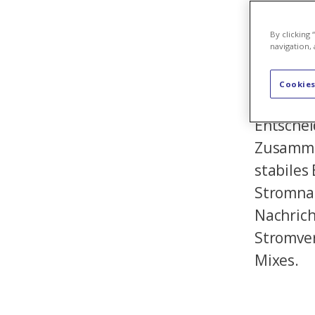
Axpo dec
leistet 
By clicking
zuverläs
navigation, 
Vorausse
Cookies
Schweiz
Entscheid
Zusammen
stabiles
Stromnac
Nachrich
Stromver
Mixes.