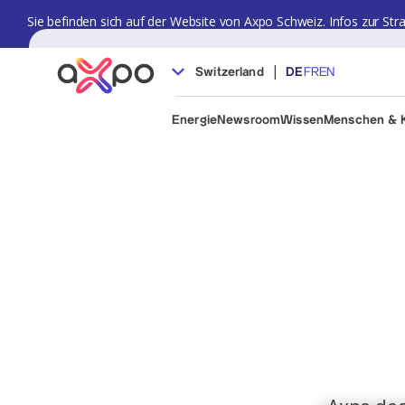
Sie befinden sich auf der Website von Axpo Schweiz. Infos zur Str
|
Switzerland
DE
FR
EN
Energie
Newsroom
Wissen
Menschen & K