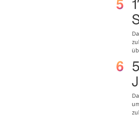
1
S
Da
zu
üb
5
J
Da
um
zu