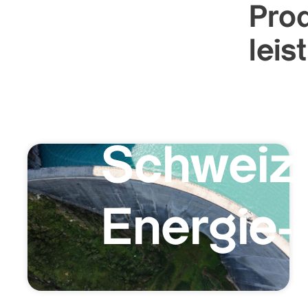
Prod
leis
Schweize
Energie-V