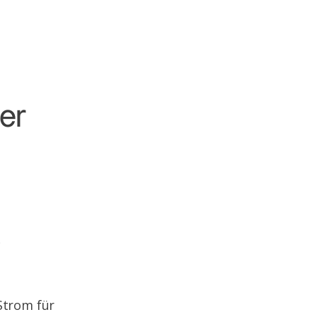
er
8
Strom für