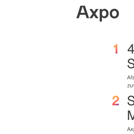
Axpo
4
S
Al
zu
S
M
Ax