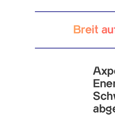
Breit au
Axpo
Ene
Schw
abg