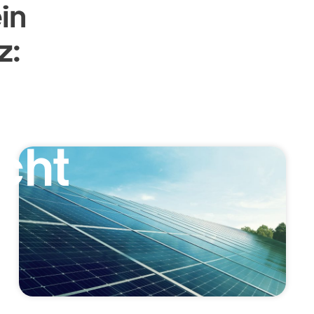
in
z:
cht