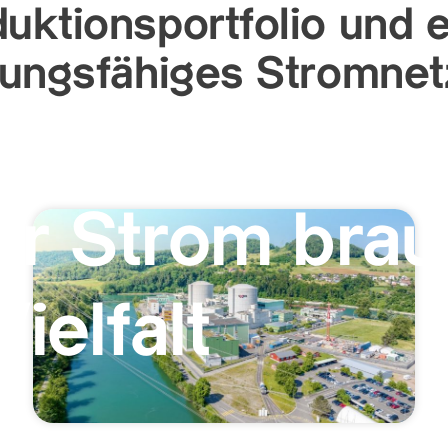
uktionsportfolio und e
tungsfähiges Stromnet
r Strom brau
ielfalt