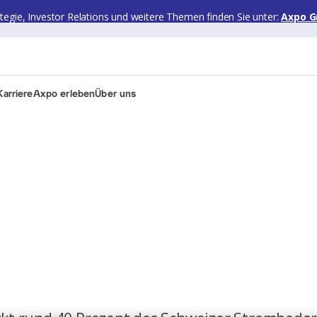
ategie, Investor Relations und weitere Themen finden Sie unter:
Axpo G
arriere
Axpo erleben
Über uns