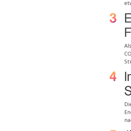
et
E
F
Al
CO
St
I
S
Di
En
na