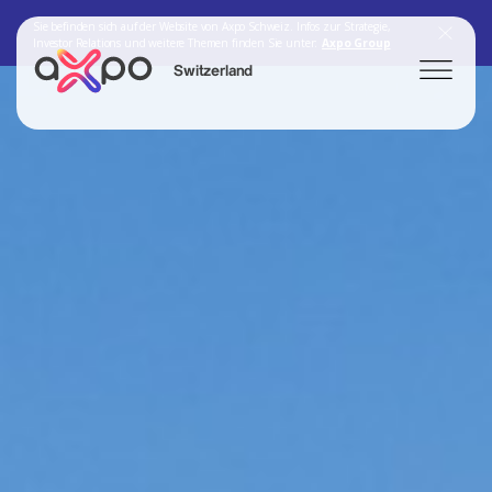
Sie befinden sich auf der Website von Axpo Schweiz. Infos zur Strategie,
Investor Relations und weitere Themen finden Sie unter:
Axpo Group
Switzerland
Search
Axpo Group