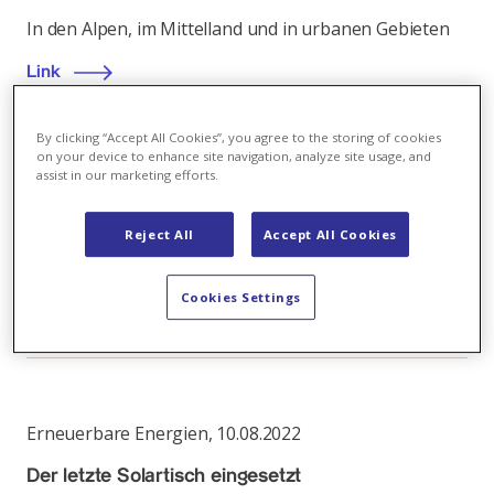
In den Alpen, im Mittelland und in urbanen Gebieten
Link
By clicking “Accept All Cookies”, you agree to the storing of cookies
on your device to enhance site navigation, analyze site usage, and
assist in our marketing efforts.
Erneuerbare Energien
,
13.07.2022
Den Vorurteilen entgegen
Reject All
Accept All Cookies
Sieben Gründe für den Bau von Freiflächenanlagen
Cookies Settings
Link
Erneuerbare Energien
,
10.08.2022
Der letzte Solartisch eingesetzt