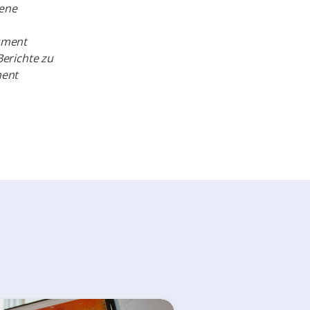
dene
kument
erichte zu
ment