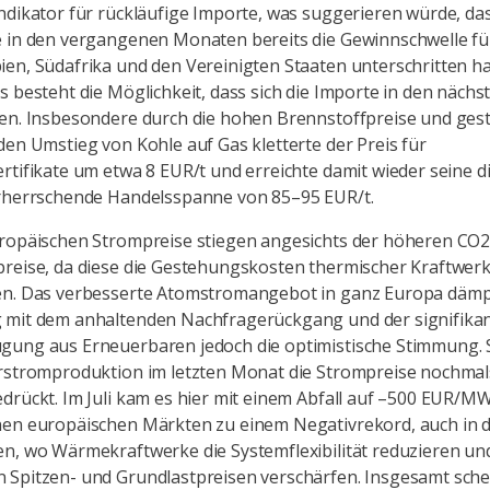
ndikator für rückläufige Importe, was suggerieren würde, das
e in den vergangenen Monaten bereits die Gewinnschwelle fü
en, Südafrika und den Vereinigten Staaten unterschritten ha
s besteht die Möglichkeit, dass sich die Importe in den näc
ren. Insbesondere durch die hohen Brennstoffpreise und ges
den Umstieg von Kohle auf Gas kletterte der Preis für
rtifikate um etwa 8 EUR/t und erreichte damit wieder seine d
orherrschende Handelsspanne von 85–95 EUR/t.
uropäischen Strompreise stiegen angesichts der höheren CO2
reise, da diese die Gestehungskosten thermischer Kraftwerke
en. Das verbesserte Atomstromangebot in ganz Europa dämp
 mit dem anhaltenden Nachfragerückgang und der signifika
gung aus Erneuerbaren jedoch die optimistische Stimmung. S
rstromproduktion im letzten Monat die Strompreise nochmal
drückt. Im Juli kam es hier mit einem Abfall auf –500 EUR/MW
nen europäischen Märkten zu einem Negativrekord, auch in 
n, wo Wärmekraftwerke die Systemflexibilität reduzieren und
 Spitzen- und Grundlastpreisen verschärfen. Insgesamt sche