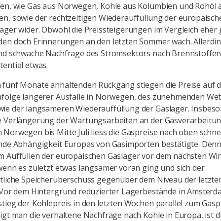
len, wie Gas aus Norwegen, Kohle aus Kolumbien und Rohöl 
n, sowie der rechtzeitigen Wiederauffüllung der europäisch
ager wider. Obwohl die Preissteigerungen im Vergleich eher 
den doch Erinnerungen an den letzten Sommer wach. Allerdi
end schwache Nachfrage des Stromsektors nach Brennstoffen
ential etwas.
 fünf Monate anhaltenden Rückgang stiegen die Preise auf 
nfolge längerer Ausfälle in Norwegen, des zunehmenden We
ie der langsameren Wiederauffüllung der Gaslager. Insbeso
e Verlängerung der Wartungsarbeiten an der Gasverarbeitu
Norwegen bis Mitte Juli liess die Gaspreise nach oben schne
nde Abhängigkeit Europas von Gasimporten bestätigte. Denn
m Auffüllen der europäischen Gaslager vor dem nächsten Win
wenn es zuletzt etwas langsamer voran ging und sich der
tliche Speicherüberschuss gegenüber dem Niveau der letzten
. Vor dem Hintergrund reduzierter Lagerbestände in Amster
tieg der Kohlepreis in den letzten Wochen parallel zum Gaspr
igt man die verhaltene Nachfrage nach Kohle in Europa, ist d