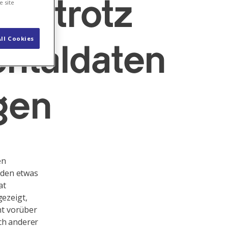
rt trotz
e site
ll Cookies
ntaldaten
gen
en
nden etwas
at
gezeigt,
ht vorüber
ich anderer