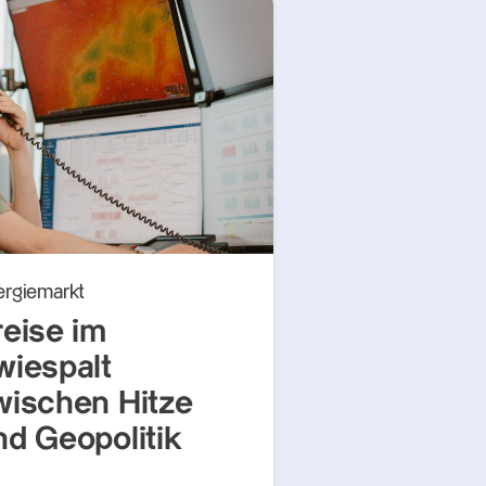
ergiemarkt
reise im
wiespalt
wischen Hitze
nd Geopolitik