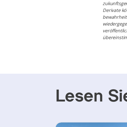
zukunftsge
Derivate k
bewahrheite
wiedergege
veröffentli
übereinsti
Lesen Si