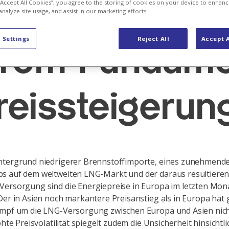
sicherheit füh
 “Accept All Cookies”, you agree to the storing of cookies on your device to enhanc
analyze site usage, and assist in our marketing efforts.
 Settings
Reject All
Accept A
trom-Fundame
reissteigerun
ntergrund niedrigerer Brennstoffimporte, eines zunehmend
s auf dem weltweiten LNG-Markt und der daraus resultiere
ersorgung sind die Energiepreise in Europa im letzten Mon
Der in Asien noch markantere Preisanstieg als in Europa hat 
ampf um die LNG-Versorgung zwischen Europa und Asien nic
öhte Preisvolatilität spiegelt zudem die Unsicherheit hinsichtl