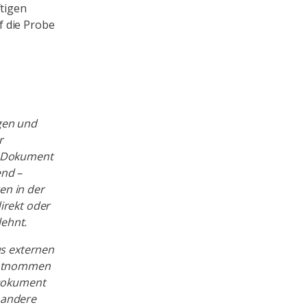
ftigen
f die Probe
gen und
r
m Dokument
end –
en in der
irekt oder
lehnt.
us externen
 entnommen
 Dokument
 andere