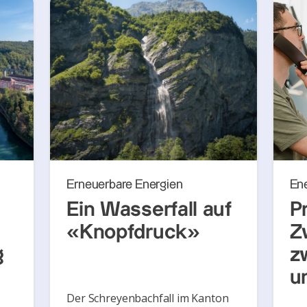
Erneuerbare Energien
En
Ein Wasserfall auf
P
«Knopfdruck»
Z
g
z
u
Der Schreyenbachfall im Kanton