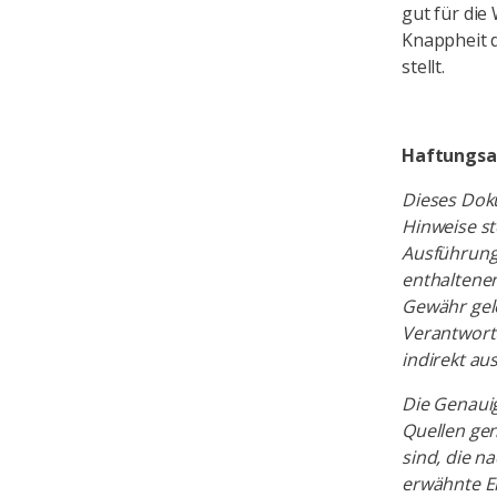
gut für die
Knappheit d
stellt.
Haftungsa
Dieses Dok
Hinweise st
Ausführung
enthaltenen
Gewähr gele
Verantwortu
indirekt a
Die Genauig
Quellen gen
sind, die n
erwähnte E