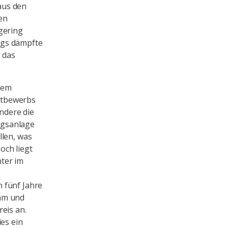
aus den
en
gering
ngs dämpfte
 das
dem
ttbewerbs
ndere die
ngsanlage
llen, was
och liegt
ter im
 fünf Jahre
dam und
eis an.
ies ein