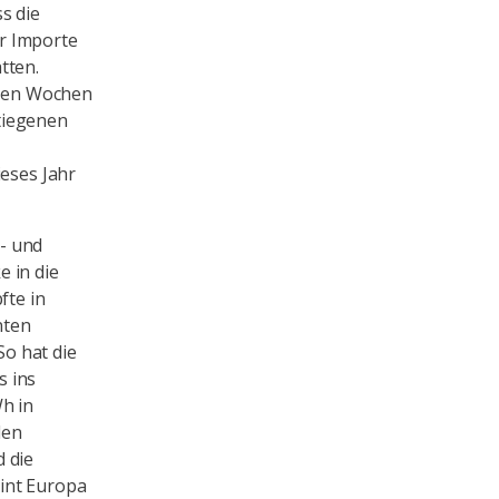
s die
r Importe
tten.
hsten Wochen
tiegenen
ieses Jahr
- und
 in die
fte in
nten
o hat die
s ins
h in
den
 die
int Europa