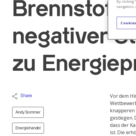
Brennstoffun
By clicking
navigation, 
Cookies
negativer S
zu Energiep
Vor dem Hi
Share
Wettbewerb
knapperen V
Andy Sommer
gestiegen. 
dass der K
Energiehandel
ist. Die erh