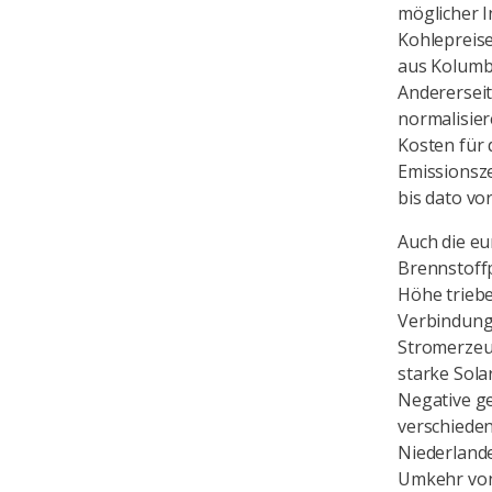
möglicher I
Kohlepreis
aus Kolumbi
Andererseit
normalisie
Kosten für 
Emissionsze
bis dato v
Auch die e
Brennstoffp
Höhe trieb
Verbindung
Stromerzeu
starke Sola
Negative ge
verschiede
Niederlande
Umkehr von