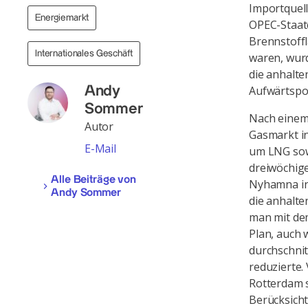
Importquel
Energiemarkt
OPEC-Staate
Brennstoffl
Internationales Geschäft
waren, wur
die anhalt
Aufwärtspot
Andy
Sommer
Nach einem
Autor
Gasmarkt i
E-Mail
um LNG sow
dreiwöchig
Alle Beiträge von
Nyhamna in 
Andy Sommer
die anhalte
man mit de
Plan, auch 
durchschnit
reduzierte
Rotterdam s
Berücksicht