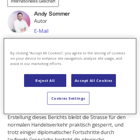
Internationales Geschäft
Andy Sommer
Autor
E-Mail
Alle Beiträge von Andy Sommer
By clicking “Accept All Cookies”, you agree to the storing of cookies
Im vergangenen Monat reagierten die europäischen
on your device to enhance site navigation, analyze site usage, and
Energiemärkte weiterhin äusserst sensibel auf
assist in our marketing efforts.
widersprüchliche Signale hinsichtlich einer möglichen
Deeskalation des Nahostkonfliktes und der
Reject All
Accept All Cookies
Wiederöffnung der Strasse von Hormus. Die
Auswirkungen reichen weit über die Energiemärkte
Cookies Settings
hinaus und betreffen den globalen Rohstoffhandel
sowie die Gesamtwirtschaft. Zum Zeitpunkt der
Erstellung dieses Berichts bleibt die Strasse für den
normalen Handelsverkehr praktisch gesperrt, und
trotz einiger diplomatischer Fortschritte durch
laufende Gespräche besteht die physische