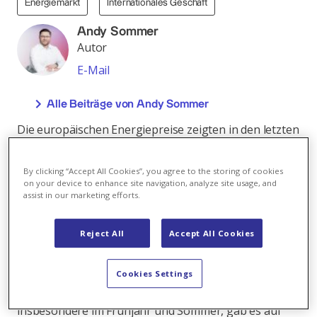
Energiemarkt
Internationales Geschäft
Andy Sommer
Autor
E-Mail
Alle Beiträge von Andy Sommer
Die europäischen Energiepreise zeigten in den letzten
Wochen ein Bild überwiegend steigender Preise. Das
Wetter in Europa, die Unsicherheiten in Bezug auf
By clicking “Accept All Cookies”, you agree to the storing of cookies
russisches Gas und natürlich die Politik in den
on your device to enhance site navigation, analyze site usage, and
Vereinigten Staaten und Deutschland erwiesen sich
assist in our marketing efforts.
als die wichtigsten Triebkräfte für die
Preisentwicklung.
Reject All
Accept All Cookies
Beginnen wir mit dem Wetter: Europa erlebte im
Cookies Settings
November die Kehrseite der Revolution bei den
erneuerbaren Energien. Im Laufe des Jahres,
insbesondere im Frühjahr und Sommer, gab es auf