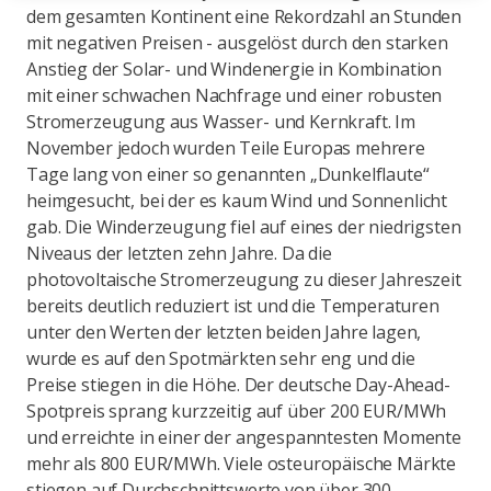
dem gesamten Kontinent eine Rekordzahl an Stunden
mit negativen Preisen - ausgelöst durch den starken
Anstieg der Solar- und Windenergie in Kombination
mit einer schwachen Nachfrage und einer robusten
Stromerzeugung aus Wasser- und Kernkraft. Im
November jedoch wurden Teile Europas mehrere
Tage lang von einer so genannten „Dunkelflaute“
heimgesucht, bei der es kaum Wind und Sonnenlicht
gab. Die Winderzeugung fiel auf eines der niedrigsten
Niveaus der letzten zehn Jahre. Da die
photovoltaische Stromerzeugung zu dieser Jahreszeit
bereits deutlich reduziert ist und die Temperaturen
unter den Werten der letzten beiden Jahre lagen,
wurde es auf den Spotmärkten sehr eng und die
Preise stiegen in die Höhe. Der deutsche Day-Ahead-
Spotpreis sprang kurzzeitig auf über 200 EUR/MWh
und erreichte in einer der angespanntesten Momente
mehr als 800 EUR/MWh. Viele osteuropäische Märkte
stiegen auf Durchschnittswerte von über 300