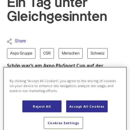
Ein Tag unter
Gleichgesinnten
Share
Axpo Gruppe
CSR
Menschen
Schweiz
Schön war’s am Axpo PluSport Cup auf der
Sportanalge Stighag in Kloten. Rund 140 Fussballer
aus der Deutschschweiz haben sich in den
By clicking “Accept All Cookies”, you agree to the storing of cookies
Kategorien Erwachsene und Jugendliche/Kinder
on your device to enhance site navigation, analyze site usage, and
assist in our marketing efforts.
gemessen. Wie steht es um den Teamgeist in den
Mannschaften? Was unterscheidet den Axpo
Reject All
Accept All Cookies
PluSport Cup von anderen Fussballturnieren? Das
Video gibt Antworten!
Cookies Settings
Zum letzten Mal in diesem Jahr traten die Axpo