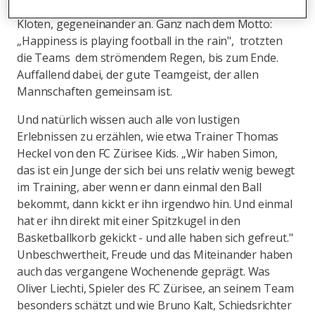
PluSport Teams auf der Sportanlage Stighag, in
Kloten, gegeneinander an. Ganz nach dem Motto:
„Happiness is playing football in the rain", trotzten
die Teams dem strömendem Regen, bis zum Ende.
Auffallend dabei, der gute Teamgeist, der allen
Mannschaften gemeinsam ist.
Und natürlich wissen auch alle von lustigen
Erlebnissen zu erzählen, wie etwa Trainer Thomas
Heckel von den FC Zürisee Kids. „Wir haben Simon,
das ist ein Junge der sich bei uns relativ wenig bewegt
im Training, aber wenn er dann einmal den Ball
bekommt, dann kickt er ihn irgendwo hin. Und einmal
hat er ihn direkt mit einer Spitzkugel in den
Basketballkorb gekickt - und alle haben sich gefreut."
Unbeschwertheit, Freude und das Miteinander haben
auch das vergangene Wochenende geprägt. Was
Oliver Liechti, Spieler des FC Zürisee, an seinem Team
besonders schätzt und wie Bruno Kalt, Schiedsrichter