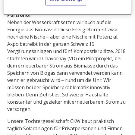
Welche erneuerbaren Energien ausser der
Wasserkraft finden sich im inländischen Axpo-
Portfolio?
Neben der Wasserkraft setzen wir auch auf die
Energie aus Biomasse. Diese Energieform ist zwar
noch eine Nische – aber eine Nische mit Potenzial.
Axpo betreibt in der ganzen Schweiz 15
Vergärungsanlagen und fünf Kompostierplätze. 2018
starteten wir in Chavornay (VD) ein Pilotprojekt, bei
dem erneuerbarer Strom aus Biomasse durch das
Speichern von Biogas dann verwendet werden kann,
wenn er gebraucht wird – rund um die Uhr. Wir
müssen bei der Speicherproblematik innovativ
bleiben. Denn Ziel ist es, Schweizer Haushalte
konstanter und gezielter mit erneuerbarem Strom zu
versorgen.
Unsere Tochtergesellschaft CKW baut praktisch
täglich Solaranlagen für Privatpersonen und Firmen.