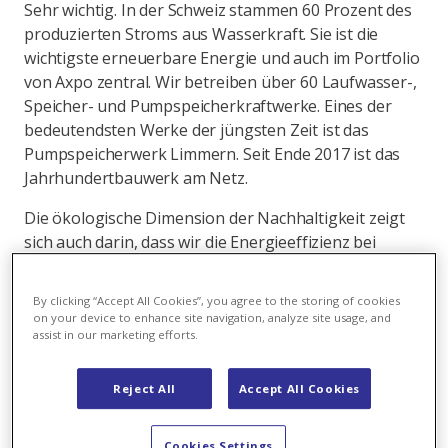
Sehr wichtig. In der Schweiz stammen 60 Prozent des
produzierten Stroms aus Wasserkraft. Sie ist die
wichtigste erneuerbare Energie und auch im Portfolio
von Axpo zentral. Wir betreiben über 60 Laufwasser-,
Speicher- und Pumpspeicherkraftwerke. Eines der
bedeutendsten Werke der jüngsten Zeit ist das
Pumpspeicherwerk Limmern. Seit Ende 2017 ist das
Jahrhundertbauwerk am Netz.
Die ökologische Dimension der Nachhaltigkeit zeigt
sich auch darin, dass wir die Energieeffizienz bei
unseren Kraftwerken und Netzen sowie bei den
Kunden um gesamthaft 13 640 MWh steigern
By clicking “Accept All Cookies”, you agree to the storing of cookies
konnten. Zudem fördern wir die ökologische
on your device to enhance site navigation, analyze site usage, and
assist in our marketing efforts.
Nachhaltigkeit unserer Assets. Im neuen Unterwerk
Etzel beispielsweise kommt als Weltpremiere erstmals
das klimafreundliche Isoliergas g3 als Ersatz für SF6
Reject All
Accept All Cookies
zum Einsatz.
Cookies Settings