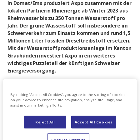
In Domat/Ems produziert Axpo zusammen mit der
lokalen Partnerin Rhiienergie ab Winter 2023 aus
Rheinwasser bis zu 350 Tonnen Wasserstoff pro
Jahr. Der grüne Wasserstoff soll insbesondere im
Schwerverkehr zum Einsatz kommen und rund 1,5
Millionen Liter fossilen Dieseltreibstoff ersetzen.
Mit der Wasserstoffproduktionsanlage im Kanton
Graubünden investiert Axpo in ein weiteres
wichtiges Puzzleteil der künftigen Schweizer
Energieversorgung.
Auf der A13 in Richtung San Bernardino unterwegs,
sticht linkerhand, prägnant auf einem Hügel platziert,
By clicking “Accept All Cookies”, you agree to the storing of cookies
die Kapelle St. Antonius ins Auge. Wer den Blick wenig
on your device to enhance site navigation, analyze site usage, and
später nach rechts schwenkt, entdeckt ein Steinwurf
assist in our marketing efforts.
von der Autobahn entfernt das Betriebsgebäude und
Stauwehr des Kraftwerks Reichenau. Wenige Meter
Reject All
Accept All Cookies
daneben herrscht Hochbetrieb. Hier entsteht eine
kleine, aber feine Wasserstoffproduktionsanlage.
Cookies Settings