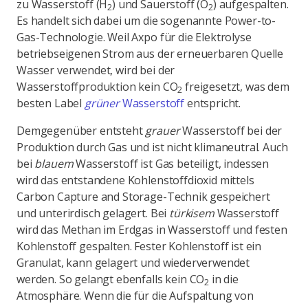
zu Wasserstoff (H
) und Sauerstoff (O
) aufgespalten.
2
2
Es handelt sich dabei um die sogenannte Power-to-
Gas-Technologie. Weil Axpo für die Elektrolyse
betriebseigenen Strom aus der erneuerbaren Quelle
Wasser verwendet, wird bei der
Wasserstoffproduktion kein CO
freigesetzt, was dem
2
besten Label
grüner
Wasserstoff
entspricht.
Demgegenüber entsteht
grauer
Wasserstoff bei der
Produktion durch Gas und ist nicht klimaneutral. Auch
bei
blauem
Wasserstoff ist Gas beteiligt, indessen
wird das entstandene Kohlenstoffdioxid mittels
Carbon Capture and Storage-Technik gespeichert
und unterirdisch gelagert. Bei
türkisem
Wasserstoff
wird das Methan im Erdgas in Wasserstoff und festen
Kohlenstoff gespalten. Fester Kohlenstoff ist ein
Granulat, kann gelagert und wiederverwendet
werden. So gelangt ebenfalls kein CO
in die
2
Atmosphäre. Wenn die für die Aufspaltung von