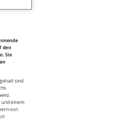
ginnende
f den
o. Sie
ian
gehalt sind
chs
weiz.
t und einem
nern von
von