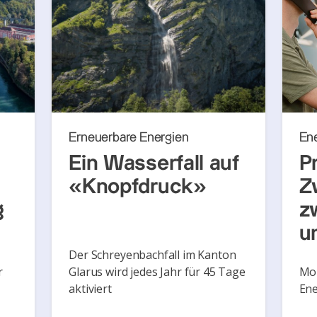
Erneuerbare Energien
En
Ein Wasserfall auf
P
«Knopfdruck»
Z
g
z
u
Der Schreyenbachfall im Kanton
r
Glarus wird jedes Jahr für 45 Tage
Mon
aktiviert
Ene