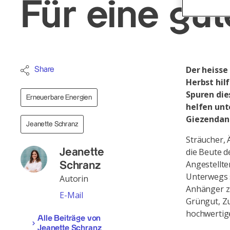
Für eine gut
Der heiss
Share
Herbst hilf
Spuren die
Erneuerbare Energien
helfen unt
Giezendann
Jeanette Schranz
Sträucher, 
die Beute d
Jeanette
Angestellte
Schranz
Unterwegs 
Autorin
Anhänger z
E-Mail
Grüngut, Z
hochwertig
Alle Beiträge von
Jeanette Schranz