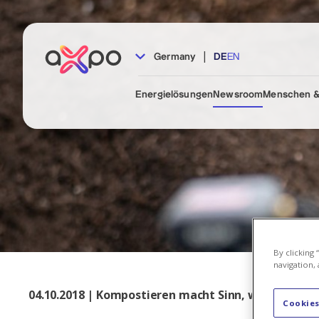
|
Germany
DE
EN
Energielösungen
Newsroom
Menschen &
By clicking
navigation, 
04.10.2018 | Kompostieren macht Sinn, weiss Chris
Cookies