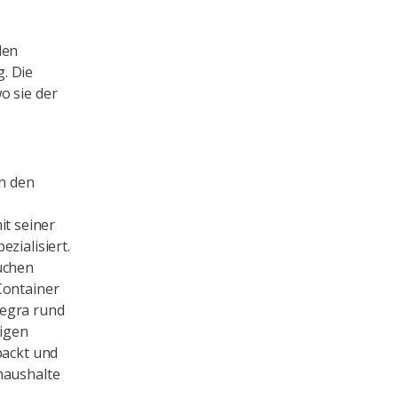
den
. Die
o sie der
n den
t seiner
zialisiert.
uchen
Container
Tegra rund
tigen
packt und
haushalte