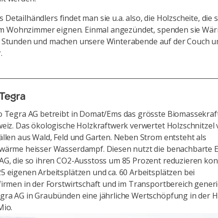
 Detailhändlers findet man sie u.a. also, die Holzscheite, die s
m Wohnzimmer eignen. Einmal angezündet, spenden sie Wär
ier Stunden und machen unsere Winterabende auf der Couch 
.
Tegra
o Tegra AG betreibt in Domat/Ems das grösste Biomassekra
eiz. Das ökologische Holzkraftwerk verwertet Holzschnitzel
llen aus Wald, Feld und Garten. Neben Strom entsteht als
wärme heisser Wasserdampf. Diesen nutzt die benachbarte 
AG, die so ihren CO2-Ausstoss um 85 Prozent reduzieren kon
 eigenen Arbeitsplätzen und ca. 60 Arbeitsplätzen bei
irmen in der Forstwirtschaft und im Transportbereich generi
gra AG in Graubünden eine jährliche Wertschöpfung in der 
Mio.