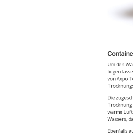
Contain
Um den Wass
liegen lass
von Axpo Te
Trocknungs
Die zugesch
Trocknung w
warme Luft 
Wassers, da
Ebenfalls a