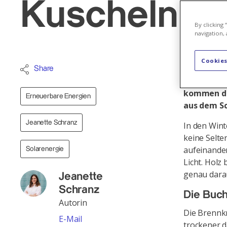
Kuscheln v
By clicking
navigation, 
Cookies
Vor dem Ch
Share
Momente ge
kommen die
Erneuerbare Energien
aus dem S
Jeanette Schranz
In den Win
keine Selte
aufeinande
Solarenergie
Licht. Holz
genau darau
Jeanette
Schranz
Die Buc
Autorin
Die Brennkr
E-Mail
trockener d