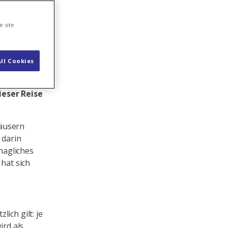
née
e site
ll Cookies
 – solche
, wie
eser Reise
Häusern
 darin
hagliches
 hat sich
ich gilt: je
ird als