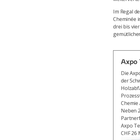
Im Regal des
Cheminée i
drei bis v
gemütlicher
Axpo 
Die Axp
der Schw
Holzabfä
Prozess
Chemie 
Neben 25
Partnerf
Axpo Te
CHF 26 