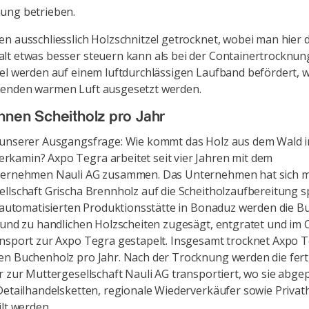
ung betrieben.
n ausschliesslich Holzschnitzel getrocknet, wobei man hier 
t etwas besser steuern kann als bei der Containertrocknung
el werden auf einem luftdurchlässigen Laufband befördert, w
enden warmen Luft ausgesetzt werden.
nen Scheitholz pro Jahr
 unserer Ausgangsfrage: Wie kommt das Holz aus dem Wald i
kamin? Axpo Tegra arbeitet seit vier Jahren mit dem
ternehmen Nauli AG zusammen. Das Unternehmen hat sich mi
llschaft Grischa Brennholz auf die Scheitholzaufbereitung spe
llautomatisierten Produktionsstätte in Bonaduz werden die B
 und zu handlichen Holzscheiten zugesägt, entgratet und im 
nsport zur Axpo Tegra gestapelt. Insgesamt trocknet Axpo 
en Buchenholz pro Jahr. Nach der Trocknung werden die fer
r zur Muttergesellschaft Nauli AG transportiert, wo sie abge
Detailhandelsketten, regionale Wiederverkäufer sowie Privat
ilt werden.