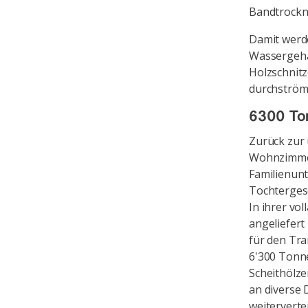
Bandtrockn
Damit werde
Wassergehal
Holzschnitz
durchström
6300 Ton
Zurück zur
Wohnzimmer
Familienun
Tochtergese
In ihrer vo
angeliefert
für den Tra
6'300 Tonn
Scheithölze
an diverse 
weiterverte