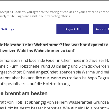
or dem Chemi
 “Accept All Cookies”, you agree to the storing of cookies on your device to enhanc
analyze site usage, and assist in our marketing efforts.
 Settings
Reject All
Accept A
eminée-Feuer, auf der Couch, einen Roman verschlingen
hören zu den schönen Seiten kalter Winterabende. Nur
 Holzscheite ins Wohnzimmer? Und was hat Axpo mit di
chweizer Wald ins Wohnzimmer zu tun?
termonaten sind lodernde Feuer in Cheminées in Schweizer 
nheit. Fünf Holzscheite, rund 33 cm lang und 5 cm dick werden
rgeschichtet. Einmal angezündet, spenden sie Wärme und be
 brennt aber bekanntlich nur, wenn es trocken ist. Axpo Tegra
f spezialisiert – auf die Holztrocknung.
he brennt am besten
aft von Holz ist abhängig von seinem Wasseranteil. Grundsätzl
as Holz ist, desto besser brennt es. Wie gut ein Holz brennt w