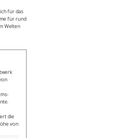
ich für das
me für rund
um Welten
ftwerk
 von
Ems-
nte.
ert die
Höhe von