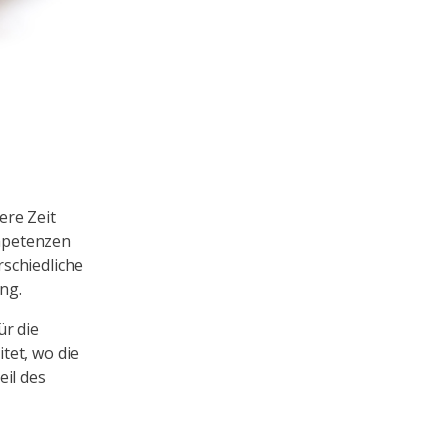
ere Zeit
ompetenzen
schiedliche
ng.
ür die
tet, wo die
eil des