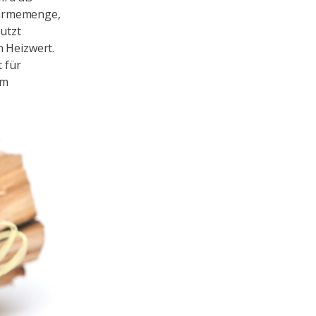
Wärmemenge,
utzt
n Heizwert.
t für
Im