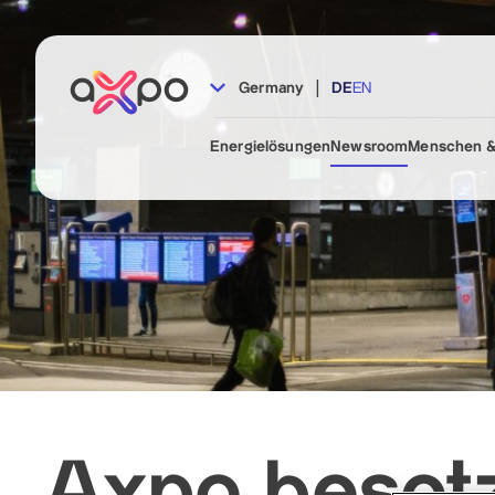
|
Germany
DE
EN
Energielösungen
Newsroom
Menschen &
Axpo besetz