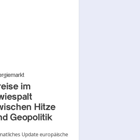
ergiemarkt
reise im
wiespalt
wischen Hitze
nd Geopolitik
atliches Update europäische