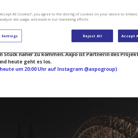
 “Accept All Cookies”, you agree to the storing of cookies on your device to enhanc
analyze site usage, and assist in our marketing efforts.
 stop wasting energy in cities? Wie können wir die Ve
 Settings
Reject All
Accept A
e in der Stadt stoppen? Keine einfache Frage, aber man
schon ein Perspektivenwechsel und ein paar frische Ideen
n Stück näher zu kommen. Axpo ist Partnerin des Projek
nd heute geht es los.
b heute um 20:00 Uhr auf Instagram @axpogroup)