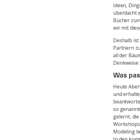
Ideen, Din
überdacht w
Bücher zum 
wir mit die
Deshalb ist
Partnern z
all der Bä
Denkweise 
Was pas
Heute Aben
und erhalte
beantworten
so genannt
gelernt, di
Workshops 
Modeling b
In den kom