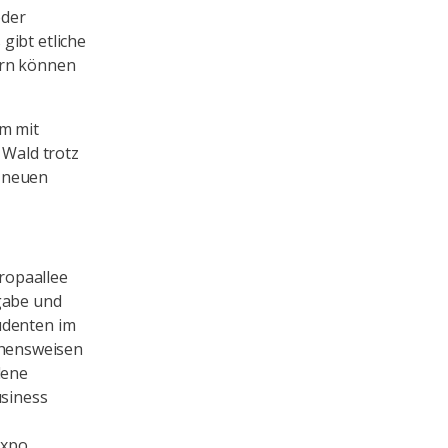
oder
gibt etliche
ern können
am mit
Wald trotz
r neuen
ropaallee
fgabe und
udenten im
ehensweisen
dene
siness
Axpo