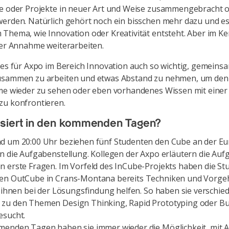
ge oder Projekte in neuer Art und Weise zusammengebracht 
erden. Natürlich gehört noch ein bisschen mehr dazu und es 
Thema, wie Innovation oder Kreativität entsteht. Aber im K
ser Annahme weiterarbeiten.
 es für Axpo im Bereich Innovation auch so wichtig, gemeins
usammen zu arbeiten und etwas Abstand zu nehmen, um den 
ume wieder zu sehen oder eben vorhandenes Wissen mit eine
zu konfrontieren.
siert in den kommenden Tagen?
d um 20:00 Uhr beziehen fünf Studenten den Cube an der Eu
n die Aufgabenstellung. Kollegen der Axpo erläutern die Au
 erste Fragen. Im Vorfeld des InCube-Projekts haben die St
en OutCube in Crans-Montana bereits Techniken und Vorg
e ihnen bei der Lösungsfindung helfen. So haben sie verschie
zu den Themen Design Thinking, Rapid Prototyping oder Bu
esucht.
menden Tagen haben sie immer wieder die Möglichkeit, mit 