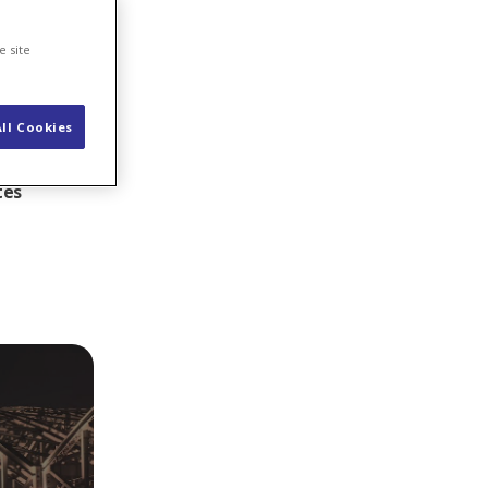
e site
rschwendung
ll Cookies
chmal
, um einer
tes