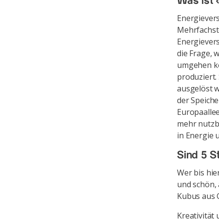
Was ist
Energievers
Mehrfachst
Energievers
die Frage, 
umgehen kön
produziert
ausgelöst w
der Speiche
Europaallee
mehr nutzba
in Energie
Sind 5 S
Wer bis hie
und schön, 
Kubus aus G
Kreativität