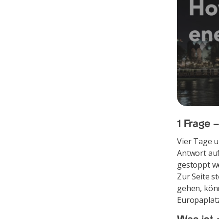
1 Frage 
Vier Tage u
Antwort auf
gestoppt w
Zur Seite s
gehen, könn
Europaplatz