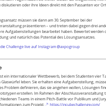
 diskutieren oder ihre Ideen direkt mit den Passanten vor Or
ngsansatz müssen sie dann am 30. September bei der
ranstaltung präsentieren – und treten dabei gegen drei an
dere Aufgabenstellungen bearbeitet haben. Bewertet werden 
ung und natürlich das Potential des Lösungsansatzes.
 die Challenge live auf Instagram @axpogroup
e
st ein internationaler Wettbewerb, bei dem Studenten vier T
 Glaswürfel leben. Sie erhalten eine Aufgabenstellung, müss
es Problem definieren, das sie angehen wollen, Lösungen fi
rototypen erstellen. Im Rahmen der Abschlussveranstaltung 
chiedenen Teams in einem Pitch-Battle vor Publikum und Jury
formationen zum Projekt:
https://incubechallenge.com/