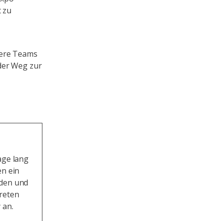
t zu
dere Teams
der Weg zur
age lang
en ein
nden und
treten
 an.