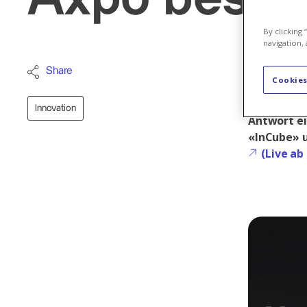
By clicking
navigation, 
How can we
Share
Cookies
von Energi
helfen ja 
Innovation
Antwort ei
«InCube» u
(Live a