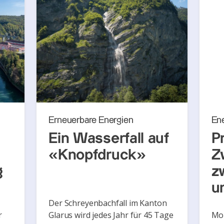
Erneuerbare Energien
En
Ein Wasserfall auf
P
«Knopfdruck»
Z
g
z
u
Der Schreyenbachfall im Kanton
r
Glarus wird jedes Jahr für 45 Tage
Mon