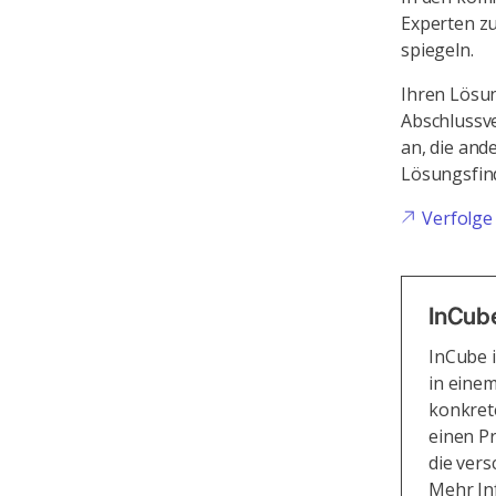
Experten zu
spiegeln.
Ihren Lösu
Abschlussve
an, die an
Lösungsfind
Verfolge
InCub
InCube i
in einem
konkret
einen P
die vers
Mehr In