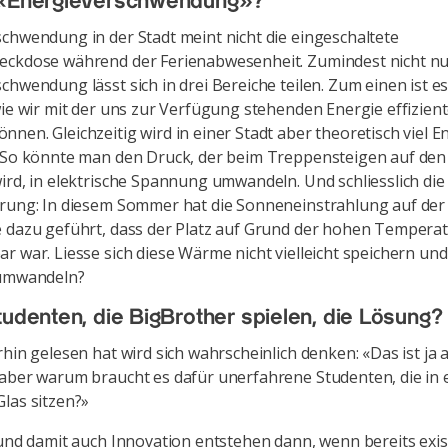
 «Energieverschwendung»?
chwendung in der Stadt meint nicht die eingeschaltete
eckdose während der Ferienabwesenheit. Zumindest nicht nu
chwendung lässt sich in drei Bereiche teilen. Zum einen ist es
wie wir mit der uns zur Verfügung stehenden Energie effizien
nen. Gleichzeitig wird in einer Stadt aber theoretisch viel E
. So könnte man den Druck, der beim Treppensteigen auf de
ird, in elektrische Spannung umwandeln. Und schliesslich die
rung: In diesem Sommer hat die Sonneneinstrahlung auf der
 dazu geführt, dass der Platz auf Grund der hohen Temperat
r war. Liesse sich diese Wärme nicht vielleicht speichern und
 umwandeln?
tudenten, die BigBrother spielen, die Lösung?
rhin gelesen hat wird sich wahrscheinlich denken: «Das ist ja a
aber warum braucht es dafür unerfahrene Studenten, die in
las sitzen?»
 und damit auch Innovation entstehen dann, wenn bereits exi