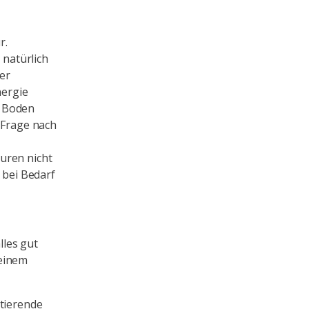
r.
 natürlich
ter
nergie
n Boden
 Frage nach
uren nicht
 bei Bedarf
lles gut
 einem
stierende