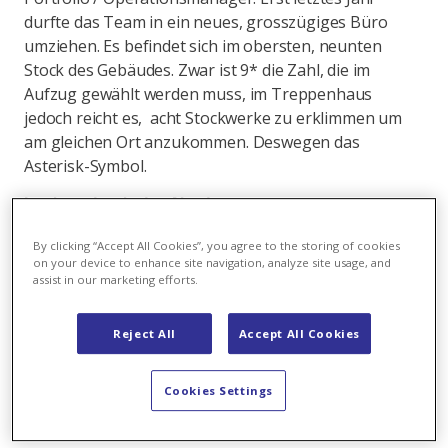
durfte das Team in ein neues, grosszügiges Büro
umziehen. Es befindet sich im obersten, neunten
Stock des Gebäudes. Zwar ist 9* die Zahl, die im
Aufzug gewählt werden muss, im Treppenhaus
jedoch reicht es, acht Stockwerke zu erklimmen um
am gleichen Ort anzukommen. Deswegen das
Asterisk-Symbol.
Lenken durch den Norden
Der südliche Teil Schwedens, Skåne, ist flach. Das
By clicking “Accept All Cookies”, you agree to the storing of cookies
macht das Velofahren zwar einfach (Fahr-räder haben
on your device to enhance site navigation, analyze site usage, and
assist in our marketing efforts.
hier nicht mehr als drei Gänge – für windige Tage),
erschwert aber die Orientie-rung. In Malmö gibt es
keine natürlichen Aussichtspunkte, die einen
Reject All
Accept All Cookies
Überblick über die Stadt verschaffen könnten. Die
meisten Gebäude sind etwa gleich hoch. Einzelne
Cookies Settings
Ausnahmen, wie der Wolkenkratzer Turning Torso,
sind aus dem Labyrinth der Innenstadt nicht sichtbar.