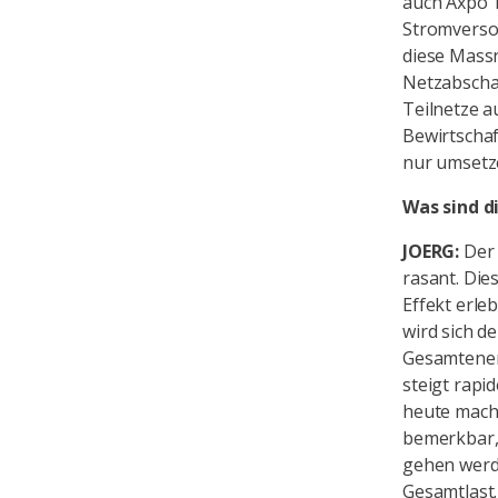
auch Axpo 
Stromversor
diese Mass
Netzabschal
Teilnetze a
Bewirtscha
nur umsetze
Was sind d
JOERG:
Der 
rasant. Die
Effekt erle
wird sich d
Gesamtener
steigt rapi
heute mache
bemerkbar,
gehen werde
Gesamtlast.