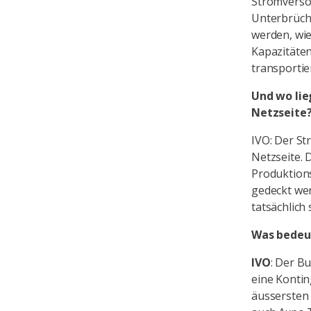
Stromverso
Unterbrüch
werden, wie
Kapazitäten
transporti
Und wo lie
Netzseite
IVO: Der St
Netzseite. 
Produktions
gedeckt wer
tatsächlich 
Was bedeut
IVO
: Der B
eine Kontin
äussersten 