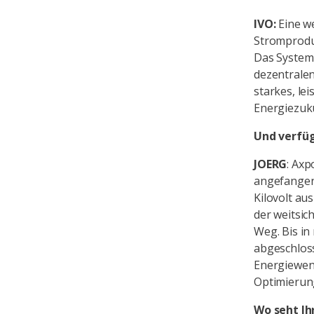
IVO:
Eine w
Stromprodu
Das System 
dezentralen
starkes, le
Energiezuk
Und verfüg
JOERG
: Axp
angefangen,
Kilovolt a
der weitsic
Weg. Bis in
abgeschloss
Energiewend
Optimierun
Wo seht Ih