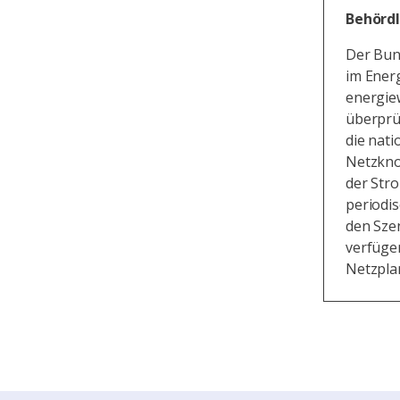
Behördl
Der Bund
im Energ
energiew
überprüf
die nat
Netzkno
der Stro
periodi
den Sze
verfüge
Netzpla