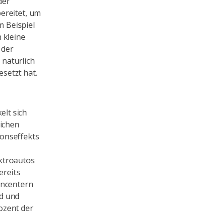
der
ereitet, um
 Beispiel
 kleine
 der
natürlich
setzt hat.
lt sich
lichen
ionseffekts
ktroautos
ereits
encentern
nd und
ozent der