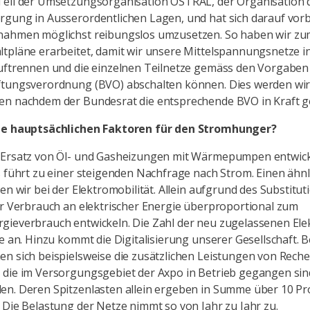
Teil der Umsetzungsorganisation OSTRAL, der Organisation 
gung in Ausserordentlichen Lagen, und hat sich darauf vorb
nahmen möglichst reibungslos umzusetzen. So haben wir zum
tpläne erarbeitet, damit wir unsere Mittelspannungsnetze in
uftrennen und die einzelnen Teilnetze gemäss den Vorgaben
ftungsverordnung (BVO) abschalten können. Dies werden wir 
n nachdem der Bundesrat die entsprechende BVO in Kraft ge
ie hauptsächlichen Faktoren für den Stromhunger?
Ersatz von Öl- und Gasheizungen mit Wärmepumpen entwicke
s führt zu einer steigenden Nachfrage nach Strom. Einen ähn
ben wir bei der Elektromobilität. Allein aufgrund des Substitut
er Verbrauch an elektrischer Energie überproportional zum
gieverbrauch entwickeln. Die Zahl der neu zugelassenen Ele
de an. Hinzu kommt die Digitalisierung unserer Gesellschaft. B
n sich beispielsweise die zusätzlichen Leistungen von Rech
 die im Versorgungsgebiet der Axpo in Betrieb gegangen si
n. Deren Spitzenlasten allein ergeben in Summe über 10 Pr
 Die Belastung der Netze nimmt so von Jahr zu Jahr zu.