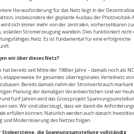
eitere Herausforderung für das Netz liegt in der Dezentralis
ktion, insbesondere der geplante Ausbau der Photovoltaik-
wird sich immer mehr von der zentralen, vorhersehbaren zu
, volatilen Stromerzeugung wandeln. Dies funktioniert nicht
istungsfähiges Netz. Es ist fundamental für eine erfolgreiche
unft.
en wir über dieses Netz?
o hat bereits seit Mitte der 1980er Jahre – damals noch als N
 etappenweise ihr gesamtes überregionales Verteilnetz von
uszubauen. Bereits damals nahm der Stromverbrauch markant
htigen Planung der damaligen Verantwortlichen sind wir heu
 rund fünf Jahren wird das Grossprojekt Spannungsumstellu
en sein. Wir sind überzeugt, dass wir damit die Anforderung
e erfüllen können. Natürlich werden auch danach Investitio
g und Modernisierung des Netzes folgen.
r Stolpersteine, die Spannungsumstellung vollständig