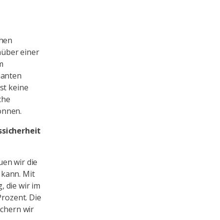
chen
über einer
m
ianten
st keine
che
önnen.
sicherheit
uen wir die
 kann. Mit
 die wir im
Prozent. Die
ichern wir