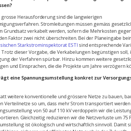
ssen?
 grosse Herausforderung sind die langwierigen
igungsverfahren. Stromleitungen müssen gemäss gesetzli
m Grundsatz verkabelt werden, sofern die Mehrkosten gegen
 den Faktor zwei nicht überschreiten. Bei der Planeingabe bei
sischen Starkstrominspektorat ESTI
sind entsprechende Var
 Trotz dieser Vorgabe, die Verkabelungen begünstigen soll, i
gung der Verfahren spürbar. Hinzu kommen weitere gesetzli
en und Einsprachen, die die Projekte um Jahre verzögern k
rägt eine Spannungsumstellung konkret zur Versorgungs
tatt weitere konventionelle und grössere Netze zu bauen, ba
 Verteilnetze so um, dass mehr Strom transportiert werden
gsumstellung von 50 auf 110 kV verdoppeln wir die Leistung,
ortieren. Gleichzeitig reduzieren wir die Netzverluste um 75 
stellung ist ökologisch und wirtschaftlich sinnvoll. Damit s