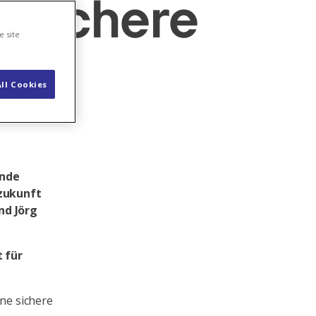
 sichere
e site
ll Cookies
ende
ezukunft
nd Jörg
 für
ine sichere