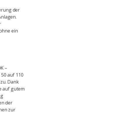
ierung der
Anlagen.
r
 ohne ein
OK –
 50 auf 110
 zu. Dank
te auf gutem
ng
en der
nen zur