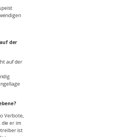
speist
twendigen
auf der
ht auf der
ändig
angellage
sebene?
o Verbote,
die er im
treiber ist