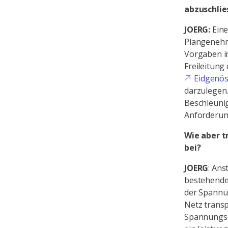
abzuschlie
JOERG:
Eine
Plangenehm
Vorgaben i
Freileitung
Eidgenös
darzulegen.
Beschleuni
Anforderung
Wie aber t
bei?
JOERG
: Ans
bestehenden
der Spannun
Netz transp
Spannungsum