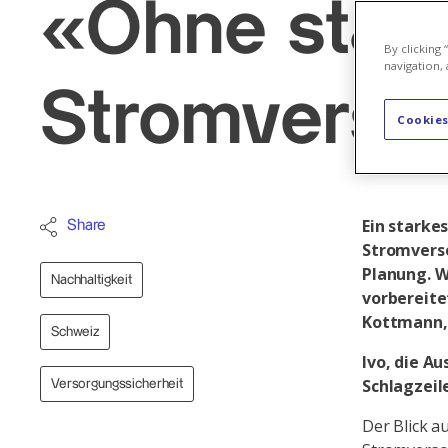
«Ohne stark
By clicking
navigation, 
Stromverso
Cookies
Ein starke
Share
Stromverso
Planung. W
Nachhaltigkeit
vorbereite
Kottmann,
Schweiz
Ivo, die A
Schlagzeil
Versorgungssicherheit
Der Blick a