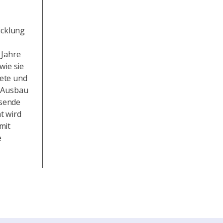
icklung
r Jahre
wie sie
ete und
d Ausbau
ssende
t wird
mit
e