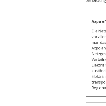
ein leistun
Axpo «f
Die Netz
vor alle
man das 
Axpo an
Netzges
Verteil
Elektriz
zuständ
Elektriz
transpor
Regiona