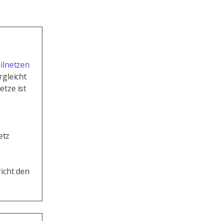
ilnetzen
rgleicht
tze ist
etz
icht den