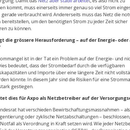
rgung. Damit das
Netz aber stabil arbeitet
, es also nicht zu
en kommt, muss einerseits immer genau so viel Strom einge
 gerade verbraucht wird. Andererseits muss das Netz die no
 bereitstellen, um den benötigten Strom zu jeder Zeit sicher
eren zu können.
gt die grössere Herausforderung – auf der Energie- oder 
?
rommangel ist in der Tat ein Problem auf der Energie- und nic
Dies bedeutet, dass der Strombedarf durch die verfügbaren
kapazitäten und Importe über eine längere Zeit nicht vollst
den könnte. In diesem Jahr sind die Risiken für eine Stromm
stark gestiegen.
et dies für Axpo als Netzbetreiber auf der Versorgung
undesrat hat verschieden Bewirtschaftungsmassnahmen – als
gentierung oder zyklische Netzabschaltungen – beschlossen, 
Notfall als Verordnung in Kraft setzen wird. Wie jeder Netzbe