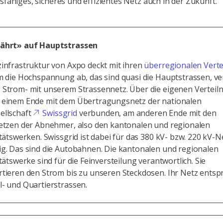
gsfähiges, sicheres und effizientes Netz auch in der Zukunft.
ährt» auf Hauptstrassen
infrastruktur von Axpo deckt mit ihren
überregionalen Verte
m die Hochspannung ab, das sind quasi die Hauptstrassen, ve
Strom- mit unserem Strassennetz. Über die eigenen Verteilne
 einem Ende mit dem Übertragungsnetz der nationalen
ellschaft
Swissgrid
verbunden, am anderen Ende mit den
netzen der Abnehmer, also den kantonalen und regionalen
itätswerken. Swissgrid ist dabei für das 380 kV- bzw. 220 kV-N
ig. Das sind die Autobahnen. Die kantonalen und regionalen
itätswerke sind für die Feinversteilung verantwortlich. Sie
tieren den Strom bis zu unseren Steckdosen. Ihr Netz entspr
l- und Quartierstrassen.