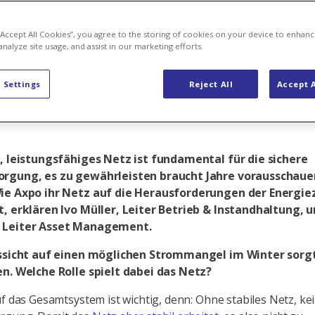
es Netz keine
 “Accept All Cookies”, you agree to the storing of cookies on your device to enhanc
analyze site usage, and assist in our marketing efforts.
rgung»
 Settings
Reject All
Accept A
s, leistungsfähiges Netz ist fundamental für die sichere
rgung, es zu gewährleisten braucht Jahre vorausschau
ie Axpo ihr Netz auf die Herausforderungen der Energi
t, erklären Ivo Müller, Leiter Betrieb & Instandhaltung, u
 Leiter Asset Management.
ussicht auf einen möglichen Strommangel im Winter sorgt
en. Welche Rolle spielt dabei das Netz?
uf das Gesamtsystem ist wichtig, denn: Ohne stabiles Netz, ke