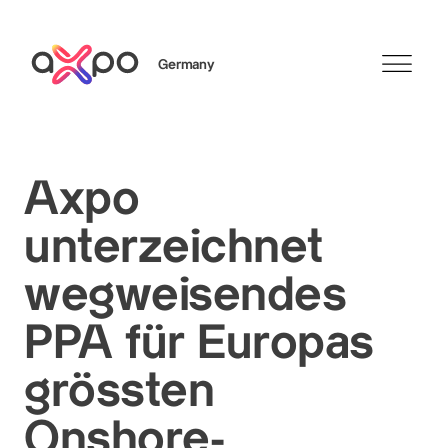
Germany
Search
Axpo
unterzeichnet
Axpo Group
wegweisendes
PPA für Europas
grössten
Onshore-