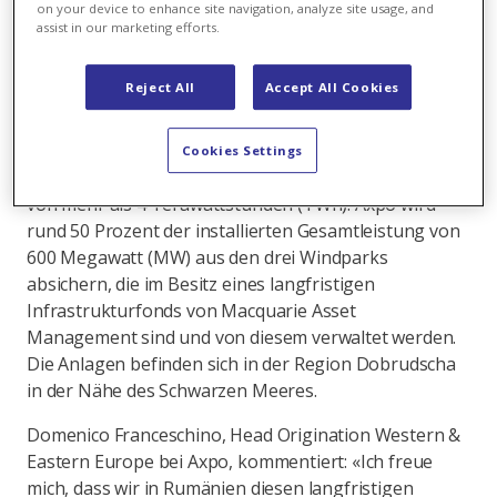
Energieportfolios von Macquarie Asset
on your device to enhance site navigation, analyze site usage, and
Management in Rumänien und bilden zusammen
assist in our marketing efforts.
den grössten in Betrieb befindlichen Onshore-
Windpark Europas.
Reject All
Accept All Cookies
Der 7-Jahres-Vertrag mit dem Onshore-Windpark ist
das bisher grösste PPA, das Axpo in der Region
Cookies Settings
abgeschlossen hat, und umfasst eine Strommenge
von mehr als 4 Terawattstunden (TWh). Axpo wird
rund 50 Prozent der installierten Gesamtleistung von
600 Megawatt (MW) aus den drei Windparks
absichern, die im Besitz eines langfristigen
Infrastrukturfonds von Macquarie Asset
Management sind und von diesem verwaltet werden.
Die Anlagen befinden sich in der Region Dobrudscha
in der Nähe des Schwarzen Meeres.
Domenico Franceschino, Head Origination Western &
Eastern Europe bei Axpo, kommentiert: «Ich freue
mich, dass wir in Rumänien diesen langfristigen