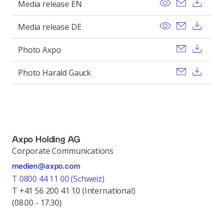
View
Send ema
Dow
Media release EN
View
Send ema
Dow
Media release DE
Send ema
Dow
Photo Axpo
Send ema
Dow
Photo Harald Gauck
Axpo Holding AG
Corporate Communications
medien@axpo.com
T 0800 44 11 00 (Schweiz)
T +41 56 200 41 10 (International)
(08.00 - 17.30)