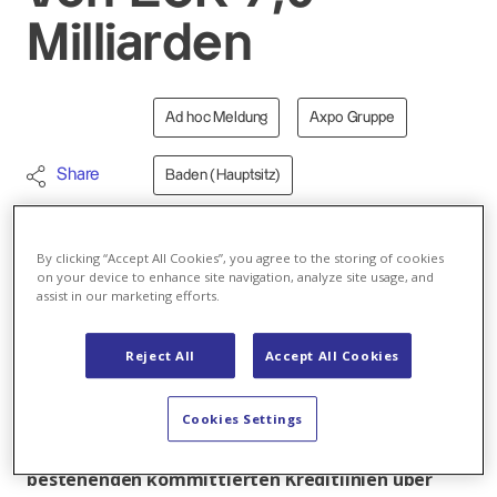
Milliarden
Ad hoc Meldung
Axpo Gruppe
Share
Baden (Hauptsitz)
Unternehmensstrategie
By clicking “Accept All Cookies”, you agree to the storing of cookies
on your device to enhance site navigation, analyze site usage, and
assist in our marketing efforts.
21.02.2024 Die Axpo Holding AG hat mit einem
internationalen Konsortium von über 30 Banken
Reject All
Accept All Cookies
eine unbesicherte, revolvierende kommittierte
Kreditlinie mit Nachhaltigkeitskomponente in
Cookies Settings
Höhe von insgesamt EUR 7,0 Milliarden vereinbart.
Damit refinanziert das Unternehmen die beiden
bestehenden kommittierten Kreditlinien über