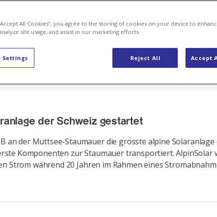
 “Accept All Cookies”, you agree to the storing of cookies on your device to enhanc
analyze site usage, and assist in our marketing efforts.
 Settings
Reject All
Accept A
aranlage der Schweiz gestartet
 an der Muttsee-Staumauer die grösste alpine Solaranlage 
rste Komponenten zur Staumauer transportiert. AlpinSolar wi
rd den Strom während 20 Jahren im Rahmen eines Stromabna