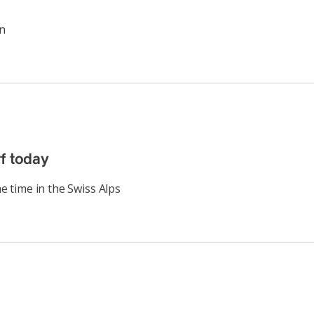
n
f today
he time in the Swiss Alps