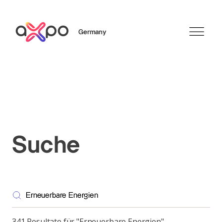
Germany
Search
Axpo Group
Suche
341 Resultate für "Erneuerbare Energien"