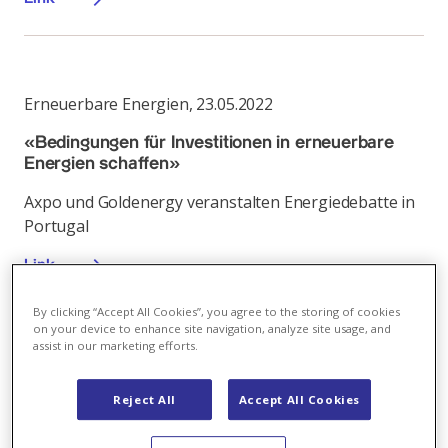
Erneuerbare Energien
,
23.05.2022
«Bedingungen für Investitionen in erneuerbare
Energien schaffen»
Axpo und Goldenergy veranstalten Energiedebatte in
Portugal
Link
By clicking “Accept All Cookies”, you agree to the storing of cookies
on your device to enhance site navigation, analyze site usage, and
assist in our marketing efforts.
Erneuerbare Energien
,
19.10.2023
Reject All
Accept All Cookies
Mehr erneuerbare Energien, aber nicht mehr
Markt