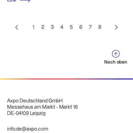
Link
1
2
3
4
5
6
7
8
Nach oben
Axpo Deutschland GmbH
Messehaus am Markt - Markt 16
DE-04109 Leipzig
info.de@axpo.com