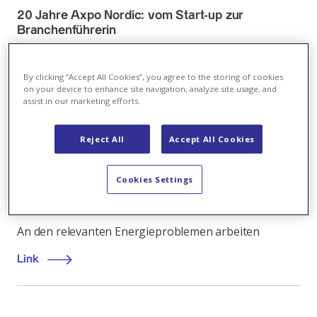
20 Jahre Axpo Nordic: vom Start-up zur
Branchenführerin
Eine Erfolgsgeschichte, die auf Leidenschaft,
Kompetenz und Vertrauen aufbaut
By clicking “Accept All Cookies”, you agree to the storing of cookies
on your device to enhance site navigation, analyze site usage, and
assist in our marketing efforts.
Link
Reject All
Accept All Cookies
Menschen
,
24.04.2024
Cookies Settings
“Wortwörtlich Learning by doing”
An den relevanten Energieproblemen arbeiten
Link