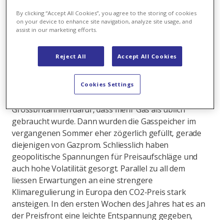
By clicking “Accept All Cookies”, you agree to the storing of cookies
Martin Koller: Da sind im vergangenen Jahr viele
on your device to enhance site navigation, analyze site usage, and
Dinge zusammengekommen. Es begann mit einem
assist in our marketing efforts.
stärker als erwarteten Wirtschaftsaufschwung nach
Corona, insbesondere auch in China, wo gleichzeitig
Reject All
Accept All Cookies
der Kohleabbau unattraktiver gemacht wurde. In der
Folge trat China international als Käufer von Kohle
und Gas auf, was zu einem Anstieg der Preise geführt
Cookies Settings
hat. Ein schwaches Windjahr sorgte in
Grossbritannien dafür, dass mehr Gas als üblich
gebraucht wurde. Dann wurden die Gasspeicher im
vergangenen Sommer eher zögerlich gefüllt, gerade
diejenigen von Gazprom. Schliesslich haben
geopolitische Spannungen für Preisaufschläge und
auch hohe Volatilität gesorgt. Parallel zu all dem
liessen Erwartungen an eine strengere
Klimaregulierung in Europa den CO2-Preis stark
ansteigen. In den ersten Wochen des Jahres hat es an
der Preisfront eine leichte Entspannung gegeben,