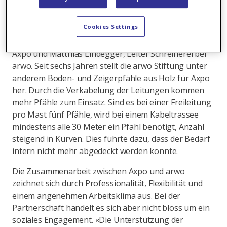
Holzware herstellt.
Cookies Settings
Es ist ein eingespieltes Team, Patrik Schönenberger,
Fachspezialist Technik/Vermessung Leitungsbau bei
Axpo und Matthias Lindegger, Leiter Schreinerei bei
arwo. Seit sechs Jahren stellt die arwo Stiftung unter
anderem Boden- und Zeigerpfähle aus Holz für Axpo
her. Durch die Verkabelung der Leitungen kommen
mehr Pfähle zum Einsatz. Sind es bei einer Freileitung
pro Mast fünf Pfähle, wird bei einem Kabeltrassee
mindestens alle 30 Meter ein Pfahl benötigt, Anzahl
steigend in Kurven. Dies führte dazu, dass der Bedarf
intern nicht mehr abgedeckt werden konnte.
Die Zusammenarbeit zwischen Axpo und arwo
zeichnet sich durch Professionalität, Flexibilität und
einem angenehmen Arbeitsklima aus. Bei der
Partnerschaft handelt es sich aber nicht bloss um ein
soziales Engagement. «Die Unterstützung der