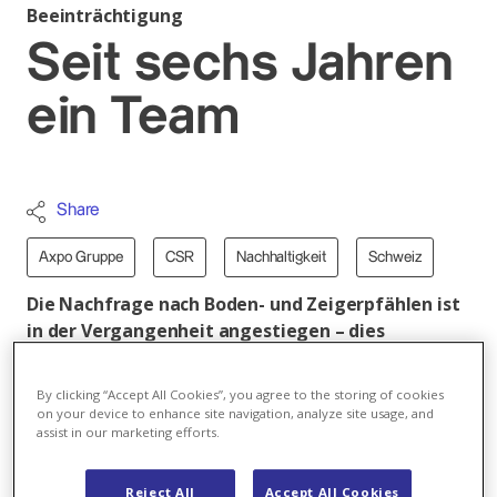
Beeinträchtigung
Seit sechs Jahren
ein Team
Share
Axpo Gruppe
CSR
Nachhaltigkeit
Schweiz
Die Nachfrage nach Boden- und Zeigerpfählen ist
in der Vergangenheit angestiegen – dies
aufgrund der zunehmenden Verkabelung der
Stromleitungen. Zum Einsatz kommen die Pfähle,
By clicking “Accept All Cookies”, you agree to the storing of cookies
wenn es um die Vermessung des zukünftigen
on your device to enhance site navigation, analyze site usage, and
assist in our marketing efforts.
Standortes einer Leitung geht. Seit 2012 hat Axpo
eine Partnerschaft mit arwo, welche in ihrer
hauseigenen Schreinerei, in Wettingen, die
Reject All
Accept All Cookies