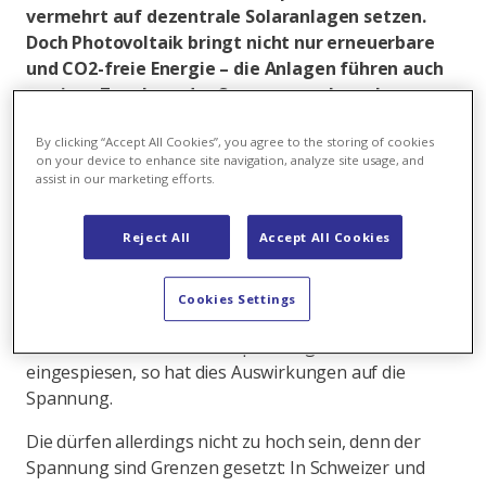
vermehrt auf dezentrale Solaranlagen setzen.
Doch Photovoltaik bringt nicht nur erneuerbare
und CO2-freie Energie – die Anlagen führen auch
zu einer Zunahme der Spannungsschwankungen
im Netz. Forschende der Zürcher Hochschule für
By clicking “Accept All Cookies”, you agree to the storing of cookies
Angewandte Wissenschaften (ZHAW) haben in
on your device to enhance site navigation, analyze site usage, and
einer Studie aufgezeigt, dass dieses Problem am
assist in our marketing efforts.
besten direkt an der PV-Anlage gelöst werden
kann.
Reject All
Accept All Cookies
In der Schweiz soll künftig mehr Strom dezentral aus
Photovoltaik produziert werden. Wird dieser Strom
Cookies Settings
nicht direkt vor Ort verbraucht, sondern ganz oder
teilweise ins lokale Niederspannungsnetz
eingespiesen, so hat dies Auswirkungen auf die
Spannung.
Die dürfen allerdings nicht zu hoch sein, denn der
Spannung sind Grenzen gesetzt: In Schweizer und