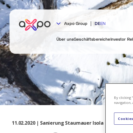
|
Axpo Group
DE
EN
Über uns
Geschäftsbereiche
Investor Re
By clicking
navigation, 
Cookies
11.02.2020 | Sanierung Staumauer Isola