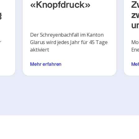
«Knopfdruck»
Z
g
z
u
Der Schreyenbachfall im Kanton
r
Glarus wird jedes Jahr für 45 Tage
Mon
aktiviert
Ene
Mehr erfahren
Meh