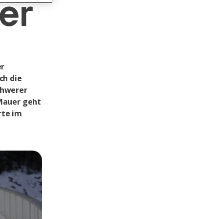
er
er
ch die
chwerer
 Mauer geht
rte im