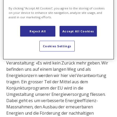
By clicking “Accept All Cookies”, you agree to the storing of cookies
on your device to enhance site navigation, analyze site usage, and
assist in our marketing efforts.
Simone Demarchi,
Reject All
Accept All Cookies
CEO Axpo Italia
Cookies Settings
Die Zukunft ist grün. Simone Demarchi, CEO von Axpo
Italia unterstrich es gleich zu Beginn der
Veranstaltung: «Es wird kein Zurück mehr geben. Wir
befinden uns auf einem langen Weg und als
Energiekonzern werden wir hier viel Verantwortung
tragen. Ein grosser Teil der Mittel aus dem
Konjunkturprogramm der EU wird in die
Umgestaltung unserer Energieversorgung fliessen.
Dabei geht es um verbesserte Energieeffizienz-
Massnahmen, den Ausbau der erneuerbaren
Energien und die Förderung der nachhaltigen