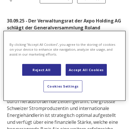
30.09.25 - Der Verwaltungsrat der Axpo Holding AG
schlägt der Generalversammlung Roland
Leuenberger als neuen
Verwaltungsratspräsidenten vor. Der 57-jährige
By clicking “Accept All Cookies”, you agree to the storing of cookies
Schweizer mit Aargauer Wurzeln amtet derzeit
on your device to enhance site navigation, analyze site usage, and
als CEO der Repower AG. Er wird seine aktuelle
assist in our marketing efforts.
Funktion vor Übernahme des neuen Mandats am
1. Juni 2026 abgeben.
Reject All
Accept All Cookies
Thomas Sieber hat im letzten Dezember angekündigt,
Cookies Settings
seine Funktion als Verwaltungsratspräsident der Axpo
Holding AG nach 10 Jahren abzugeben. Er hat Axpo
durch herausfordernde Zeiten geführt. Die grösste
Schweizer Stromproduzentin und internationale
Energiehändlerin ist strategisch optimal aufgestellt
und verfügt über eine finanzielle Stärke, welche eine