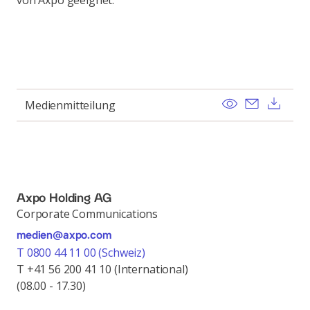
von Axpo geeignet.
View
Send ema
Dow
Medienmitteilung
Axpo Holding AG
Corporate Communications
medien@axpo.com
T 0800 44 11 00 (Schweiz)
T +41 56 200 41 10 (International)
(08.00 - 17.30)