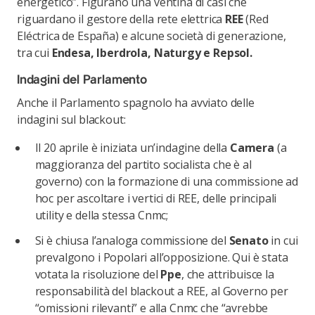
energetico”. Figurano una ventina di casi che
riguardano il gestore della rete elettrica
REE
(Red
Eléctrica de España) e alcune società di generazione,
tra cui
Endesa, Iberdrola, Naturgy e Repsol.
Indagini del Parlamento
Anche il Parlamento spagnolo ha avviato delle
indagini sul blackout:
Il 20 aprile è iniziata un’indagine della
Camera
(a
maggioranza del partito socialista che è al
governo) con la formazione di una commissione ad
hoc per ascoltare i vertici di REE, delle principali
utility e della stessa Cnmc;
Si è chiusa l’analoga commissione del
Senato
in cui
prevalgono i Popolari all’opposizione. Qui è stata
votata la risoluzione del
Ppe
, che attribuisce la
responsabilità del blackout a REE, al Governo per
“omissioni rilevanti” e alla Cnmc che “avrebbe