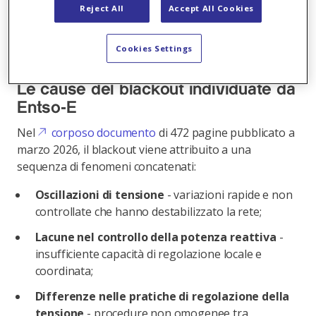
Reject All
Accept All Cookies
L’evento non è stato generato da un singolo errore
ma da un’
interazione simultanea di molteplici
Cookies Settings
fattori
, è la conclusione del report.
Le cause del blackout individuate da
Entso‑E
Nel
corposo documento
di 472 pagine pubblicato a
marzo 2026, il blackout viene attribuito a una
sequenza di fenomeni concatenati:
Oscillazioni di tensione
- variazioni rapide e non
controllate che hanno destabilizzato la rete;
Lacune nel controllo della potenza reattiva
-
insufficiente capacità di regolazione locale e
coordinata;
Differenze nelle pratiche di regolazione della
tensione
- procedure non omogenee tra