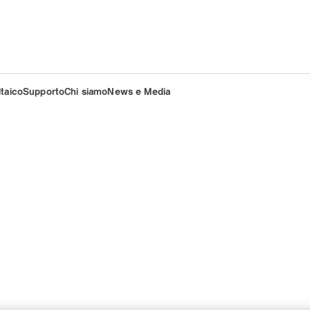
ltaico
Supporto
Chi siamo
News e Media