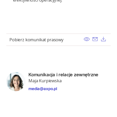
efektywności operacyjnej.
View
Send ema
Pobi
Pobierz komunikat prasowy
Komunikacja i relacje zewnętrzne
Maja Kurpiewska
media@axpo.pl