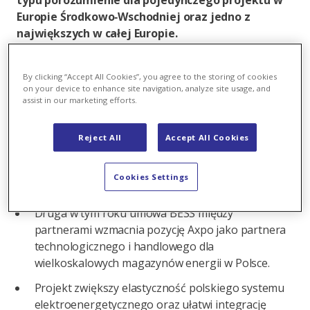
typu porozumienie dla pojedynczego projektu w
Europie Środkowo‑Wschodniej oraz jedno z
największych w całej Europie.
W skrócie:
By clicking “Accept All Cookies”, you agree to the storing of cookies
Axpo i R.Power podpisały długoterminowy
on your device to enhance site navigation, analyze site usage, and
assist in our marketing efforts.
kontrakt dotyczący optymalizacji pojedynczego
magazynu energii (BESS) o mocy 300 MW i
pojemności 1 200 MWh w Polsce – jak dotąd
Reject All
Accept All Cookies
największy tego typu w Europie
Środkowo‑Wschodniej, a także jeden z
Cookies Settings
największych w całej Europie.
Druga w tym roku umowa BESS między
partnerami wzmacnia pozycję Axpo jako partnera
technologicznego i handlowego dla
wielkoskalowych magazynów energii w Polsce.
Projekt zwiększy elastyczność polskiego systemu
elektroenergetycznego oraz ułatwi integrację