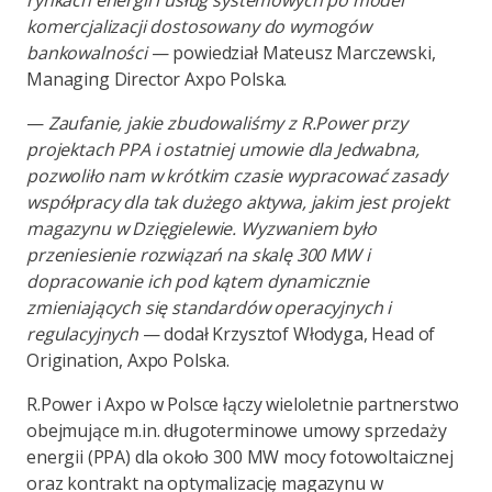
rynkach energii i usług systemowych po model
komercjalizacji dostosowany do wymogów
bankowalności
— powiedział Mateusz Marczewski,
Managing Director Axpo Polska.
—
Zaufanie, jakie zbudowaliśmy z R.Power przy
projektach PPA i ostatniej umowie dla Jedwabna,
pozwoliło nam w krótkim czasie wypracować zasady
współpracy dla tak dużego aktywa, jakim jest projekt
magazynu w Dzięgielewie. Wyzwaniem było
przeniesienie rozwiązań na skalę 300 MW i
dopracowanie ich pod kątem dynamicznie
zmieniających się standardów operacyjnych i
regulacyjnych
— dodał Krzysztof Włodyga, Head of
Origination, Axpo Polska.
R.Power i Axpo w Polsce łączy wieloletnie partnerstwo
obejmujące m.in. długoterminowe umowy sprzedaży
energii (PPA) dla około 300 MW mocy fotowoltaicznej
oraz kontrakt na optymalizację magazynu w