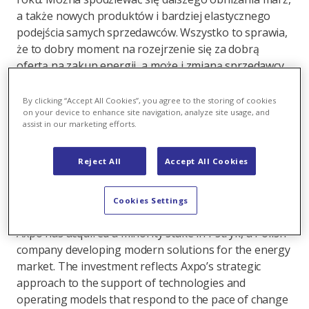
a także nowych produktów i bardziej elastycznego
podejścia samych sprzedawców. Wszystko to sprawia,
że to dobry moment na rozejrzenie się za dobrą
ofertą na zakup energii, a może i zmianą sprzedawcy.
Link
By clicking “Accept All Cookies”, you agree to the storing of cookies
on your device to enhance site navigation, analyze site usage, and
assist in our marketing efforts.
Reject All
Accept All Cookies
Axpo in Poland
,
27.07.2026
Axpo inwestuje w Pstryk – polskiego pioniera
Cookies Settings
technologii energetycznych
Axpo has acquired a minority stake in Pstryk, a Polish
company developing modern solutions for the energy
market. The investment reflects Axpo’s strategic
approach to the support of technologies and
operating models that respond to the pace of change