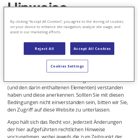
Hinweise
By clicking “Accept All Cookies”, you agree to the storing of cookies
on your device to enhance site navigation, analyze site usage, and
assist in our marketing efforts.
Bitte lesen Sie die nachfolgenden rechtlichen Hinweise
aufmerksam durch, bevor Sie die Website weiter
Reject All
Accept All Cookies
nutzen.
Mit dem Nutzen dieser Website und ihrer Links
Cookies Settings
erklären Sie, dass Sie die nachfolgenden rechtlichen
Informationen im Zusammenhang mit dieser Website
(und den darin enthaltenen Elementen) verstanden
haben und diese anerkennen. Sollten Sie mit diesen
Bedingungen nicht einverstanden sein, bitten wir Sie,
den Zugriff auf diese Website zu unterlassen.
Axpo hält sich das Recht vor, jederzeit Änderungen
der hier aufgeführten rechtlichen Hinweise
vorzunehmen, wobei jeweils die zum Zeitpunkt der