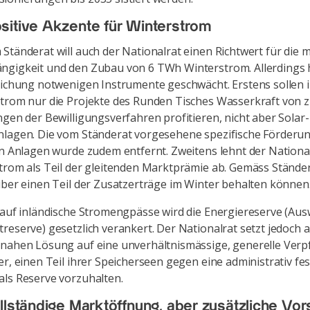
itive Akzente für Winterstrom
Ständerat will auch der Nationalrat einen Richtwert für die 
gigkeit und den Zubau von 6 TWh Winterstrom. Allerdings h
eichung notwenigen Instrumente geschwächt. Erstens sollen i
trom nur die Projekte des Runden Tisches Wasserkraft von z
ngen der Bewilligungsverfahren profitieren, nicht aber Solar-
lagen. Die vom Ständerat vorgesehene spezifische Förderun
en Anlagen wurde zudem entfernt. Zweitens lehnt der Nationa
trom als Teil der gleitenden Marktprämie ab. Gemäss Stände
iber einen Teil der Zusatzerträge im Winter behalten können
 auf inländische Stromengpässe wird die Energiereserve (Au
reserve) gesetzlich verankert. Der Nationalrat setzt jedoch a
nahen Lösung auf eine unverhältnismässige, generelle Verp
er, einen Teil ihrer Speicherseen gegen eine administrativ fe
ls Reserve vorzuhalten.
llständige Marktöffnung, aber zusätzliche Vor