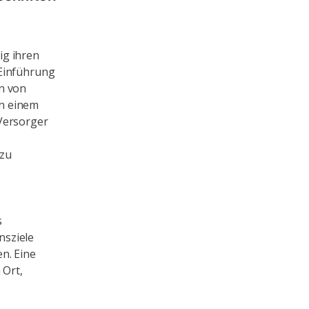
ig ihren
 Einführung
n von
on einem
 Versorger
 zu
s
nsziele
n. Eine
 Ort,