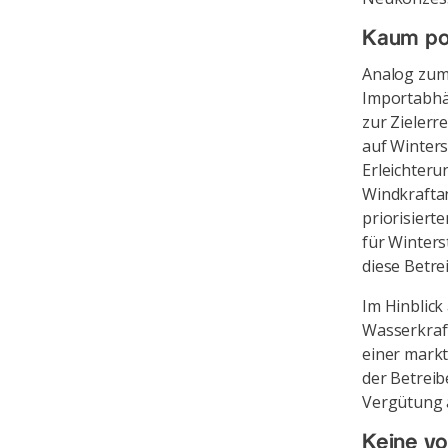
Kaum pos
Analog zum 
Importabhän
zur Zielerr
auf Winters
Erleichteru
Windkraftan
priorisiert
für Winters
diese Betre
Im Hinblick
Wasserkraft
einer markt
der Betreib
Vergütung a
Keine vo