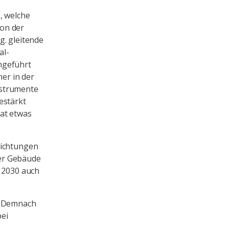
, welche
on der
g. gleitende
al-
ngeführt
her in der
nstrumente
estärkt
rat etwas
lichtungen
er Gebäude
b 2030 auch
t. Demnach
bei