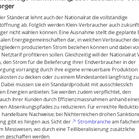
orger
er Ständerat lehnt auch der Nationalrat die vollständige
ffnung ab. Folglich werden Klein-Verbraucher auch zukünft
er nicht wählen können. Eine Ausnahme stellt die geplante
kalen Energiegemeinschaften dar, in welchen Verbraucher de
tgliedern produzierten Strom beziehen können und dabei v
Netztarif profitieren sollen. Gleichzeitig will der Nationalrat
n, den Strom für die Belieferung ihrer Endverbraucher in der
rgung vorrangig durch ihre eigene erneuerbare Produktion
osten zu decken oder zu einem Mindestanteil langfristig zu
 Dabei müssen sie ein Standardprodukt mit ausschliesslich
n Energien anbieten. Sie werden zudem verpflichtet, den
auch ihrer Kunden durch Effizienzmassnahmen anhand eine
en Absenkungspfades zu reduzieren. Für erreichte Reduktio
e handelbare Nachweise; bei Nichterreichen drohen Sanktione
g gibt es hingen aus Sicht der
Strombranche
am falschen
m Messwesen, wo durch eine Teilliberalisierung zusätzliche
len geschaffen werden.