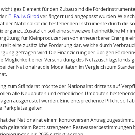
, wichtiges Element für den Zubau sind die Förderinstrumente
 der
Pa. Iv. Girod
verlängert und angepasst wurden. Wie sch
at der Nationalrat die bestehenden Instrumente durch die so
 ergänzt. Zusätzlich soll eine schweizweit einheitliche Minim
vergütung für Kleinproduzenten von erneuerbarer Energie ei
 stellt eine zusätzliche Förderung dar, welche durch Verbrauc
rgung getragen wird. Die Finanzierung der übrigen Förderi
die Möglichkeit einer Verschuldung des Netzzuschlagsfonds g
ei der Nationalrat die Modalitäten im Vergleich zum Stände
at.
ng zum Ständerat möchte der Nationalrat drittens auf Verpf
 sollen alle Neubauten und erheblichen Umbauten bestehend
lagen ausgerüstet werden. Eine entsprechende Pflicht soll a
e Parkplätze gelten.
h hat der Nationalrat einem kontroversen Antrag zugestimm
 nach geltendem Recht strengeren Restwasserbestimmungen 
onierungen bis 2035 sistiert werden.