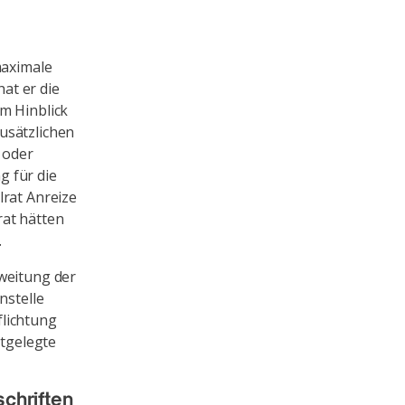
maximale
at er die
m Hinblick
usätzlichen
 oder
g für die
lrat Anreize
rat hätten
.
sweitung der
nstelle
flichtung
stgelegte
schriften