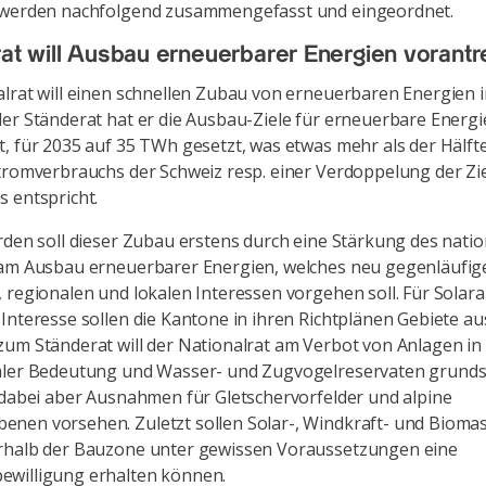
 werden nachfolgend zusammengefasst und eingeordnet.
rat will Ausbau erneuerbarer Energien vorantr
lrat will einen schnellen Zubau von erneuerbaren Energien i
er Ständerat hat er die Ausbau-Ziele für erneuerbare Energ
, für 2035 auf 35 TWh gesetzt, was etwas mehr als der Hälft
tromverbrauchs der Schweiz resp. einer Verdoppelung der Zi
 entspricht.
rden soll dieser Zubau erstens durch eine Stärkung des nati
 am Ausbau erneuerbarer Energien, welches neu gegenläufig
 regionalen und lokalen Interessen vorgehen soll. Für Solar
Interesse sollen die Kantone in ihren Richtplänen Gebiete au
um Ständerat will der Nationalrat am Verbot von Anlagen in
aler Bedeutung und Wasser- und Zugvogelreservaten grundsä
 dabei aber Ausnahmen für Gletschervorfelder und alpine
nen vorsehen. Zuletzt sollen Solar-, Windkraft- und Bioma
rhalb der Bauzone unter gewissen Voraussetzungen eine
willigung erhalten können.