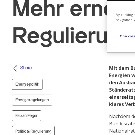
Mehr erneue
By clicking
navigation, 
Regulierung
Cookies
Mit dem B
Share
Energien w
den Ausbau
Energiepolitik
Ständerats
einerseits
Energieregelungen
klares Ver
Nachdem de
Fabian Feger
Bundesrates
Nationalrat
Politik & Regulierung