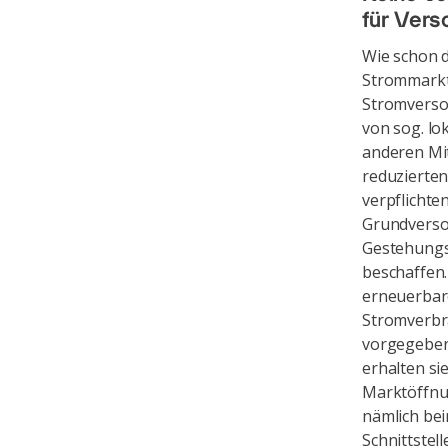
für Vers
Wie schon d
Strommarktö
Stromversog
von sog. lo
anderen Mi
reduzierten 
verpflichte
Grundverso
Gestehungsk
beschaffen.
erneuerbare
Stromverbr
vorgegeben
erhalten si
Marktöffnun
nämlich bei
Schnittstel