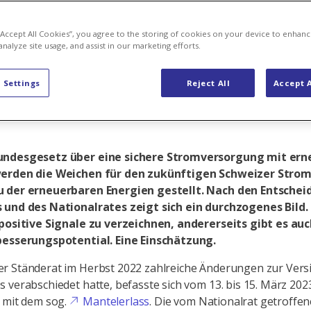
rbare Energi
 “Accept All Cookies”, you agree to the storing of cookies on your device to enhanc
analyze site usage, and assist in our marketing efforts.
 Settings
Reject All
Accept A
undesgesetz über eine sichere Stromversorgung mit er
erden die Weichen für den zukünftigen Schweizer Stro
 der erneuerbaren Energien gestellt. Nach den Entschei
 und des Nationalrates zeigt sich ein durchzogenes Bild. 
 positive Signale zu verzeichnen, andererseits gibt es au
besserungspotential. Eine Einschätzung.
r Ständerat im Herbst 2022 zahlreiche Änderungen zur Vers
 verabschiedet hatte, befasste sich vom 13. bis 15. März 202
 mit dem sog.
Mantelerlass
. Die vom Nationalrat getroffe