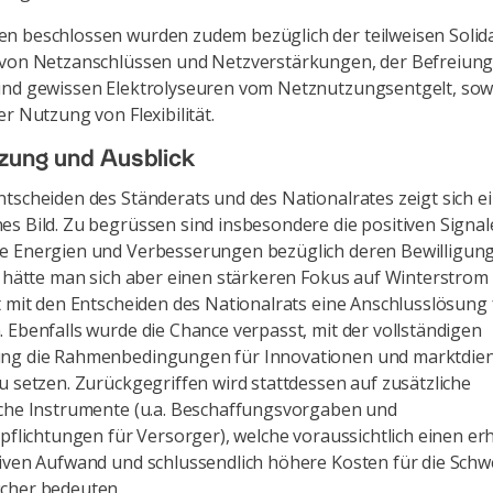
n beschlossen wurden zudem bezüglich der teilweisen Solid
 von Netzanschlüssen und Netzverstärkungen, der Befreiung
und gewissen Elektrolyseuren vom Netznutzungsentgelt, sow
er Nutzung von Flexibilität.
zung und Ausblick
tscheiden des Ständerats und des Nationalrates zeigt sich e
s Bild. Zu begrüssen sind insbesondere die positiven Signal
e Energien und Verbesserungen bezüglich deren Bewilligungs
g hätte man sich aber einen stärkeren Fokus auf Winterstro
t mit den Entscheiden des Nationalrats eine Anschlusslösung 
 Ebenfalls wurde die Chance verpasst, mit der vollständigen
ng die Rahmenbedingungen für Innovationen und marktdien
u setzen. Zurückgegriffen wird stattdessen auf zusätzliche
sche Instrumente (u.a. Beschaffungsvorgaben und
rpflichtungen für Versorger), welche voraussichtlich einen er
iven Aufwand und schlussendlich höhere Kosten für die Schw
cher bedeuten.