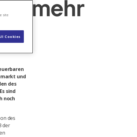
en, mehr
e site
ll Cookies
neuerbaren
mmarkt und
den des
Es sind
ch noch
ion des
3 der
nen