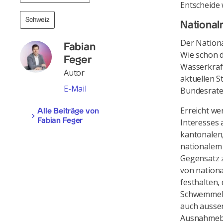
Entscheide
Schweiz
National
Der Nationa
Fabian
Wie schon d
Feger
Wasserkraft
Autor
aktuellen S
E-Mail
Bundesrates
Erreicht we
Alle Beiträge von
Fabian Feger
Interesses
kantonalen,
nationalem 
Gegensatz z
von nation
festhalten,
Schwemmebe
auch ausse
Ausnahmebe