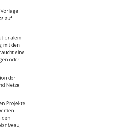
 Vorlage
ts auf
ationalem
g mit den
raucht eine
gen oder
ion der
nd Netze,
gen Projekte
werden.
n den
isniveau,