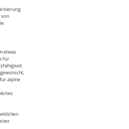
arisierung
 von
ie
in etwas
e für
fähigkeit.
m gewünscht,
für alpine
liches
heblichen
eizer