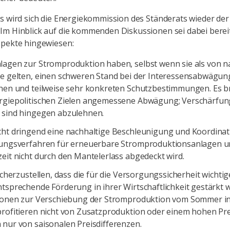
s wird sich die Energiekommission des Ständerats wieder der
m Hinblick auf die kommenden Diskussionen sei dabei berei
spekte hingewiesen:
lagen zur Stromproduktion haben, selbst wenn sie als von n
se gelten, einen schweren Stand bei der Interessensabwägun
chen und teilweise sehr konkreten Schutzbestimmungen. Es b
rgiepolitischen Zielen angemessene Abwägung; Verschärfun
 sind hingegen abzulehnen.
cht dringend eine nachhaltige Beschleunigung und Koordinat
gungsverfahren für erneuerbare Stromproduktionsanlagen u
eit nicht durch den Mantelerlass abgedeckt wird.
sicherzustellen, dass die für die Versorgungssicherheit wichti
tsprechende Förderung in ihrer Wirtschaftlichkeit gestärkt 
tionen zur Verschiebung der Stromproduktion vom Sommer i
profitieren nicht von Zusatzproduktion oder einem hohen Pre
 nur von saisonalen Preisdifferenzen.