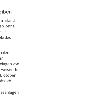
eiben
m Inland.
ien, ohne
e des
ele des
onalen
en
anlagen von
sweisen. Im
 Biotopen
tzlich
sseanlagen