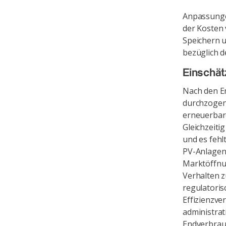
Anpassunge
der Kosten
Speichern 
bezüglich d
Einschät
Nach den En
durchzogene
erneuerbar
Gleichzeiti
und es fehl
PV-Anlagen.
Marktöffnu
Verhalten z
regulatori
Effizienzve
administrat
Endverbrau