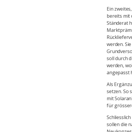
Ein zweites
bereits mit
Ständerat h
Marktprämie
Rückliefer
werden. Sie
Grundverso
soll durch 
werden, wob
angepasst h
Als Ergänzu
setzen. So
mit Solaran
für grösser
Schliesslic
sollen die
Neukonzessi