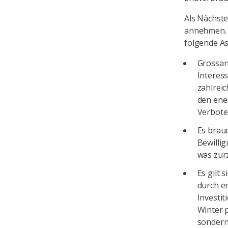
Als Nächste
annehmen. I
folgende A
Grossan
Interes
zahlrei
den ene
Verbote
Es brau
Bewilli
was zurz
Es gilt 
durch en
Investi
Winter 
sondern