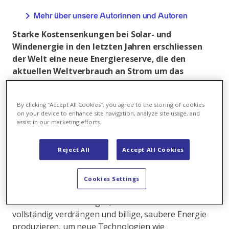
Mehr über unsere Autorinnen und Autoren
Starke Kostensenkungen bei Solar- und
Windenergie in den letzten Jahren erschliessen
der Welt eine neue Energiereserve, die den
aktuellen Weltverbrauch an Strom um das
Hundertfache decken könnte. Dabei ist vor allem
das Potenzial an Sonnenenergie riesig. Das
By clicking “Accept All Cookies”, you agree to the storing of cookies
schreibt der britische Thinktank «CarbonTracker»
on your device to enhance site navigation, analyze site usage, and
in einem jüngst veröffentlichten Bericht.
assist in our marketing efforts.
Solar- und Windenergie sind im Gegensatz zu Kohle,
Reject All
Accept All Cookies
Öl und Gas unerschöpfliche Energiequellen und
werden bei den derzeitigen Wachstumsraten fossile
Brennstoffe bis Mitte der 2030er Jahre aus dem
Cookies Settings
Stromsektor verdrängen. Bis 2050 könnten sie die
Welt mit Strom versorgen, fossile Brennstoffe
vollständig verdrängen und billige, saubere Energie
produzieren, um neue Technologien wie