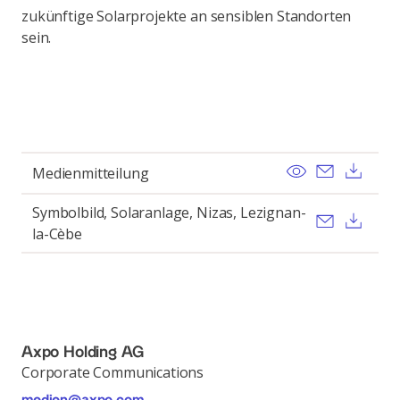
zukünftige Solarprojekte an sensiblen Standorten
sein.
View
Send ema
Dow
Medienmitteilung
Symbolbild, Solaranlage, Nizas, Lezignan-
Send ema
Dow
la-Cèbe
Axpo Holding AG
Corporate Communications