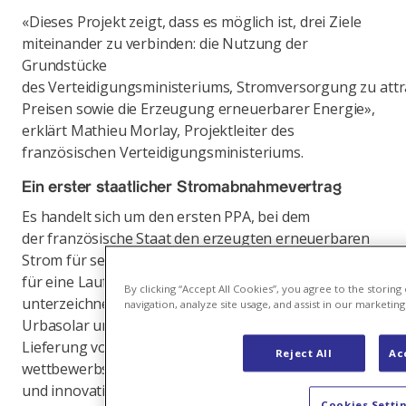
«Dieses Projekt zeigt, dass es möglich ist, drei Ziele
miteinander zu verbinden: die Nutzung der
Grundstücke
des Verteidigungsministeriums, Stromversorgung zu attr
Preisen sowie die Erzeugung erneuerbarer Energie»,
erklärt Mathieu Morlay, Projektleiter des
französischen Verteidigungsministeriums.
Ein erster staatlicher Stromabnahmevertrag
Es handelt sich um den ersten PPA, bei dem
der französische Staat den erzeugten erneuerbaren
Strom für seinen eigenen Energiebedarf einsetzt. Der
für eine Laufzeit von 30 Jahren
By clicking “Accept All Cookies”, you agree to the storin
unterzeichnete Vertrag sichert die Investition von
navigation, analyze site usage, and assist in our marketing 
Urbasolar und garantiert dem Staat gleichzeitig die
Lieferung von erneuerbarer Energie zu einem
Reject All
Ac
wettbewerbsfähigen Preis. Der aussergewöhnliche
und innovative Charakter dieser Vereinbarung ist das
Cookies Setti