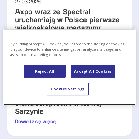
27.03.2026
Axpo wraz ze Spectral
uruchamiają w Polsce pierwsze
wielkoskalowe magazyny
energii na platformie VPP
STELLAR
By clicking “Accept All Cookies”, you agree to the storing of cookies
on your device to enhance site navigation, analyze site usage, and
Dowiedz się więcej
assist in our marketing efforts.
Reject All
Accept All Cookies
30.01.2026
Cookies Settings
Zgoda na zakup przez Axpo
elektrociepłowni w Nowej
Sarzynie
Dowiedz się więcej