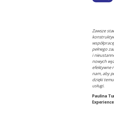
Zawsze sta
konstruktyw
współpracę
pełnego za
i nieustann
nowych wyzw
efektywne r
nam, aby p
dzięki temu
usługi.
Paulina Tu
Experienc