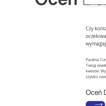
Czy kont
oczekiwa
wymagają
Paulina Tu
Twoją wiado
kwestie. Wy
szybko zar
Oceń 