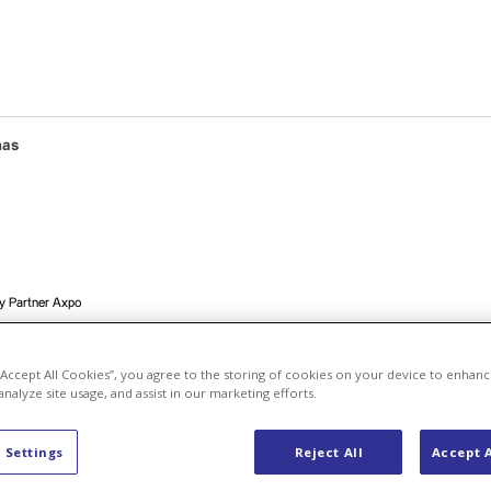
nas
y Partner Axpo
 “Accept All Cookies”, you agree to the storing of cookies on your device to enhanc
artner Axpo
analyze site usage, and assist in our marketing efforts.
 Settings
Reject All
Accept A
adcę z firmy 