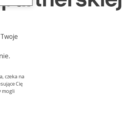
ł Twoje
nie.
a, czeka na
esujące Cię
y mogli