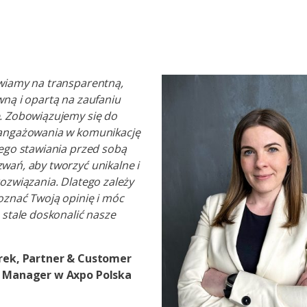
wiamy na transparentną,
ną i opartą na zaufaniu
. Zobowiązujemy się do
angażowania w komunikację
ego stawiania przed sobą
ań, aby tworzyć unikalne i
ozwiązania. Dlatego zależy
oznać Twoją opinię i móc
 stale doskonalić nasze
rek, Partner & Customer
e Manager w Axpo Polska