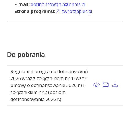
E-mail:
dofinansowania@enms.pl
Strona programu:
zwrotzapiec.pl
Do pobrania
Regulamin programu dofinansowań
2026 wraz z załącznikiem nr 1 (wzór
View
Send ema
Pobi
umowy o dofinansowanie 2026 r.) i
załącznikiem nr 2 (poziom
dofinansowania 2026 r.)