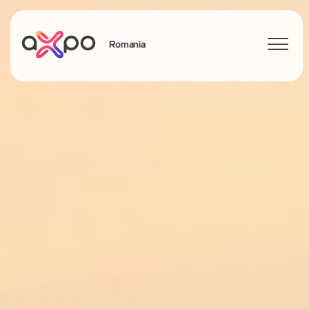
Romania
Search
Axpo Group