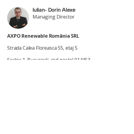
Iulian- Dorin Alexe
Managing Director
AXPO Renewable România SRL
Strada Calea Floreasca 55, etaj 5
Sector 1, București, cod poștal 014453
M:
+40 (0)744 541833
Nume
Telefon