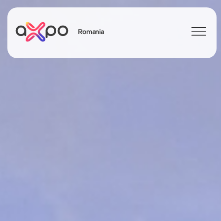
Romania
Search
Axpo Group