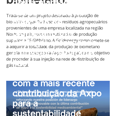
biometano.
desta planta marca a
nossa entrada no
Trata-se de um projeto destinado à produção de
mercado de
biometano, que fará uso dos resíduos agropecuários
provenientes de uma empresa localizada na região
biometano em
Norte do país, com uma estimativa de produção
superior a 15 GWh/ano. A Goldenergy compromete-se
Portugal, reforçando
a adquirir a totalidade da produção de biometano
a nossa posição de
gerada na instalação da Axpo Portugal, com o objetivo
de proceder à sua injeção na rede de distribuição de
liderança no setor de
gás natural.
energias renováveis
com a mais recente
contribuição da Axpo
para a
sustentabilidade