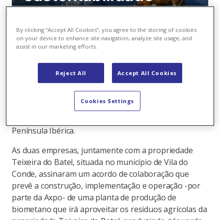
ambiental".
By clicking “Accept All Cookies”, you agree to the storing of cookies
on your device to enhance site navigation, analyze site usage, and
Axpo Iberia -filial do grupo suíço Axpo- e Goldenergy -
assist in our marketing efforts.
comercializadora portuguesa de eletricidade e gás
natural de origem 100% renovável- formalizaram a
Reject All
Accept All Cookies
sua entrada no mercado do biometano em Portugal,
após a decisão de implementar uma planta de
Cookies Settings
produção deste gás de origem renovável, um
segmento que não tem parado de crescer na
Península Ibérica.
As duas empresas, juntamente com a propriedade
Teixeira do Batel, situada no município de Vila do
Conde, assinaram um acordo de colaboração que
prevê a construção, implementação e operação -por
parte da Axpo- de uma planta de produção de
biometano que irá aproveitar os resíduos agrícolas da