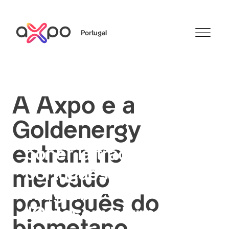
Portugal
Search
A Axpo e a
Goldenergy
entram no
poner la traducción a
portugues en la
mercado
imagen:
português do
"O desenvolvimento