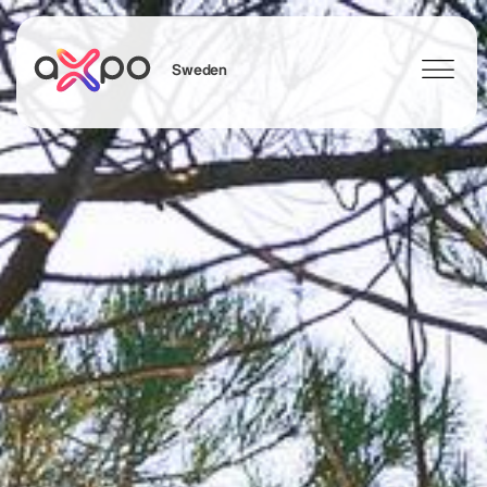
Sweden
Sök
Axpo Group