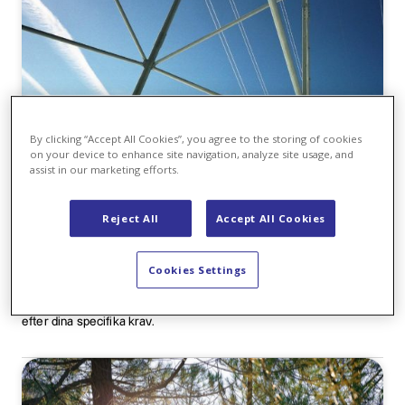
By clicking “Accept All Cookies”, you agree to the storing of cookies
on your device to enhance site navigation, analyze site usage, and
assist in our marketing efforts.
El
Reject All
Accept All Cookies
Cookies Settings
Energihantering innebär stora utmaningar för marknadsaktörerna.
För att på ett optimalt sätt kunna möta energibehov erbjuder Axpo
ett brett utbud av produkter och tjänster som kan skräddarsys
efter dina specifika krav.