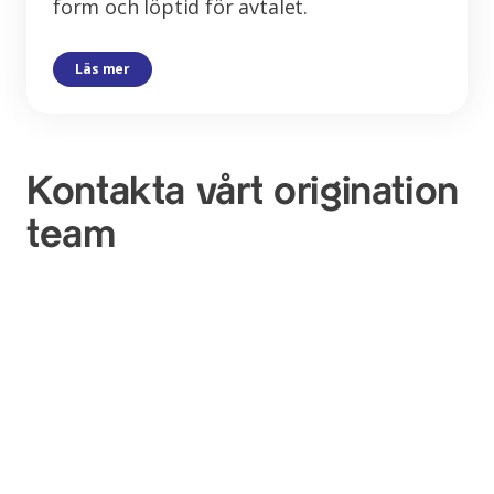
form och löptid för avtalet.
Läs mer
Kontakta vårt origination
team
Oavsett vilken energilösning du behöver kan vårt
skickliga origination team ge dig kompetent support.
Kontakta oss gärna för att diskutera dina behov och
låt oss förklara vad vi kan göra för dig i ett personligt
möte. Möjligheterna är oändliga.