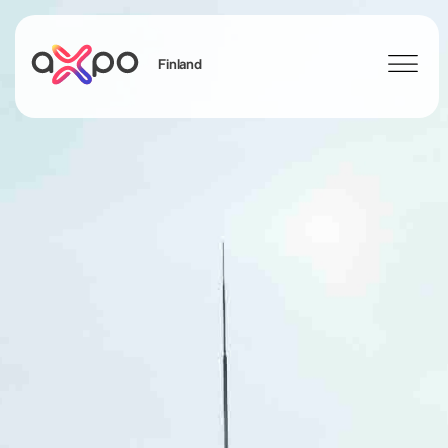
Finland
Sök
Axpo Group