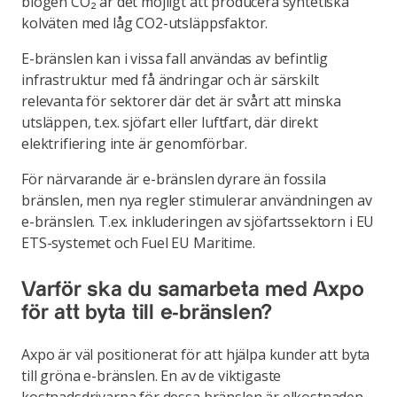
biogen CO₂ är det möjligt att producera syntetiska
kolväten med låg CO2-utsläppsfaktor.
E-bränslen kan i vissa fall användas av befintlig
infrastruktur med få ändringar och är särskilt
relevanta för sektorer där det är svårt att minska
utsläppen, t.ex. sjöfart eller luftfart, där direkt
elektrifiering inte är genomförbar.
För närvarande är e-bränslen dyrare än fossila
bränslen, men nya regler stimulerar användningen av
e-bränslen. T.ex. inkluderingen av sjöfartssektorn i EU
ETS-systemet och Fuel EU Maritime.
Varför ska du samarbeta med Axpo
för att byta till e-bränslen?
Axpo är väl positionerat för att hjälpa kunder att byta
till gröna e-bränslen. En av de viktigaste
kostnadsdrivarna för dessa bränslen är elkostnaden.