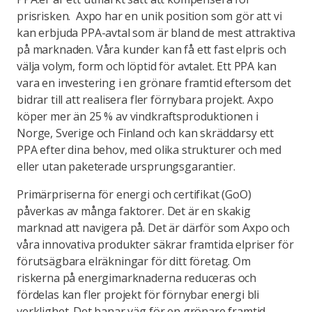
prisrisken. Axpo har en unik position som gör att vi
kan erbjuda PPA-avtal som är bland de mest attraktiva
på marknaden. Våra kunder kan få ett fast elpris och
välja volym, form och löptid för avtalet. Ett PPA kan
vara en investering i en grönare framtid eftersom det
bidrar till att realisera fler förnybara projekt. Axpo
köper mer än 25 % av vindkraftsproduktionen i
Norge, Sverige och Finland och kan skräddarsy ett
PPA efter dina behov, med olika strukturer och med
eller utan paketerade ursprungsgarantier.
Primärpriserna för energi och certifikat (GoO)
påverkas av många faktorer. Det är en skakig
marknad att navigera på. Det är därför som Axpo och
våra innovativa produkter säkrar framtida elpriser för
förutsägbara elräkningar för ditt företag. Om
riskerna på energimarknaderna reduceras och
fördelas kan fler projekt för förnybar energi bli
verklighet. Det banar väg för en grönare framtid.