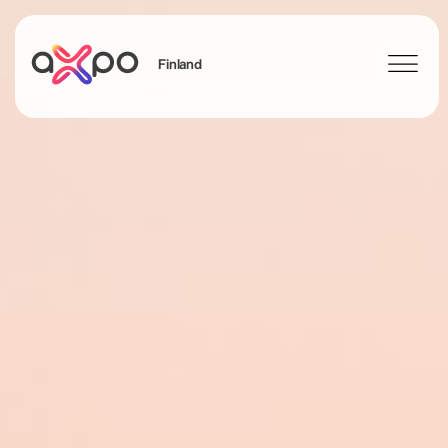
Finland
Sök
Axpo Group