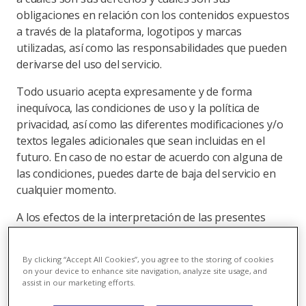
obligaciones en relación con los contenidos expuestos
a través de la plataforma, logotipos y marcas
utilizadas, así como las responsabilidades que pueden
derivarse del uso del servicio.
Todo usuario acepta expresamente y de forma
inequívoca, las condiciones de uso y la política de
privacidad, así como las diferentes modificaciones y/o
textos legales adicionales que sean incluidas en el
futuro. En caso de no estar de acuerdo con alguna de
las condiciones, puedes darte de baja del servicio en
cualquier momento.
A los efectos de la interpretación de las presentes
condiciones, entendemos que una persona pasa a ser
usuaria en el momento en que ésta acepta las
By clicking “Accept All Cookies”, you agree to the storing of cookies
condiciones de uso y la política de privacidad
on your device to enhance site navigation, analyze site usage, and
expuestas en el sitio web, bastando para ello que lo
assist in our marketing efforts.
visite.