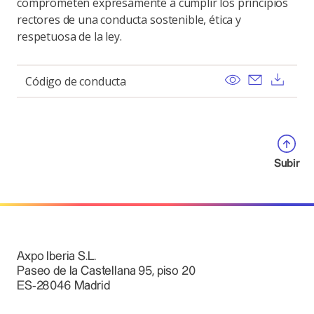
comprometen expresamente a cumplir los principios
rectores de una conducta sostenible, ética y
respetuosa de la ley.
View
Send ema
Dow
Código de conducta
Subir
Axpo Iberia S.L.
Paseo de la Castellana 95, piso 20
ES-28046 Madrid