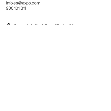
info.es@axpo.com
900 101 311
Paseo de la Castellana 95, piso 20
Energía
Pymes y autónomos
Grandes empresas
Productores de energía
Inversores y desarrolladores
Condiciones de producto
Quiénes somos
Axpo Iberia
Localizaciones