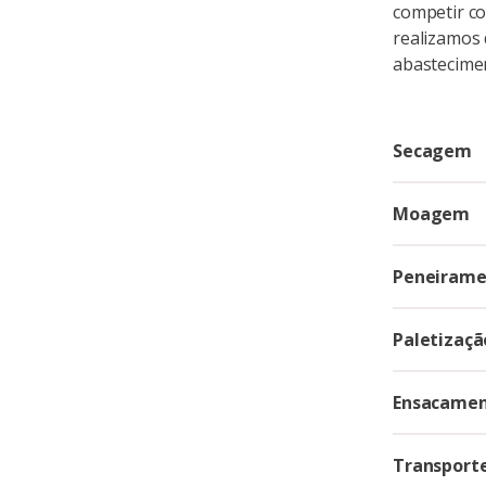
competir co
realizamos 
abastecime
Secagem
Moagem
Peneirame
Paletizaçã
Ensacame
Transport