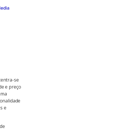
edia
centra-se
de e preço
 uma
zonalidade
s e
 de