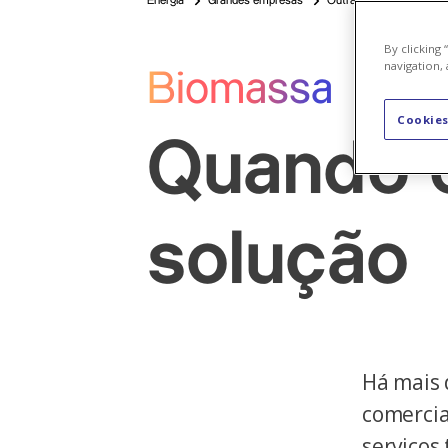
Energia
Grandes empresas
Outras energias
By clicking
navigation, 
Biomassa
Cookies
Quando o
solução
Há mais 
comercia
serviços 