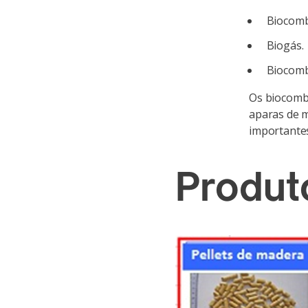
Biocombu
Biogás.
Biocomb
Os biocombu
aparas de 
importantes
Produt