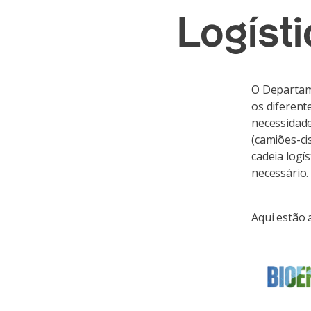
Logísti
O Departam
os diferent
necessidade
(camiões-ci
cadeia logí
necessário.
Aqui estão