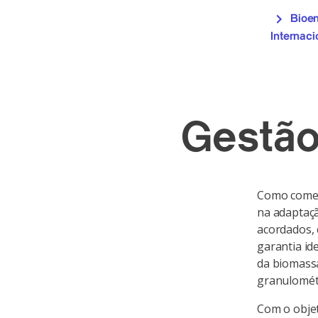
Bioen
Internaci
Gestã
Como comerc
na adaptaçã
acordados, 
garantia id
da biomassa
granulomét
Com o obje