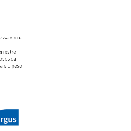
assa entre
errestre
rosos da
sa e o peso