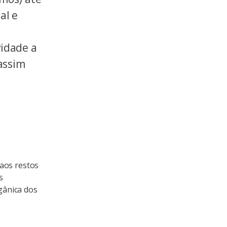
al e
vidade a
 assim
aos restos
s
gânica dos