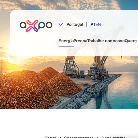
|
Portugal
PT
EN
Energia
Prensa
Trabalhe connosco
Quem 