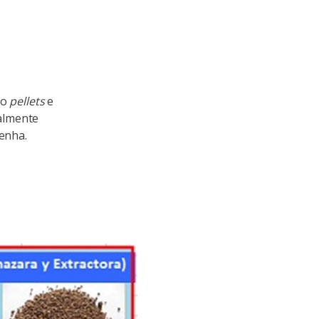
ão
pellets
e
almente
lenha.