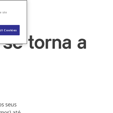
e site
ll Cookies
se torna a
os seus
imos) até