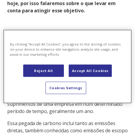
hoje, por isso falaremos sobre o que levar em
conta para atingir esse objetivo.
Qual é a pegada de carbono de uma
empresa?
By clicking “Accept All Cookies”, you agree to the storing of cookies
on your device to enhance site navigation, analyze site usage, and
A pegada de carbono de uma empresa é uma medida
assist in our marketing efforts.
que avalia o
total de emissões de gases de efeito
estufa (GEE) produzidos pelas atividades de uma
Reject All
Accept All Cookies
empresa específica.
Ou seja, essa métrica
representa a
quantidade de dióxido de carbono
Cookies Settings
(CO2) e outros GEE libertados na atmosfera
devido
às operações, consumo de energia e cadeia de
suprimentos de uma empresa em num determinado
período de tempo, geralmente um ano.
Essa pegada de carbono inclui tanto as emissões
diretas, também conhecidas como emissões de escopo