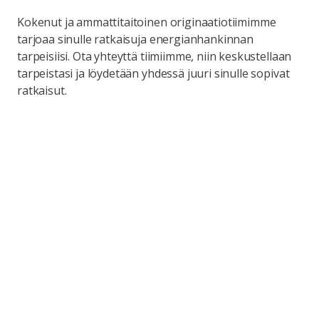
Kokenut ja ammattitaitoinen originaatiotiimimme
tarjoaa sinulle ratkaisuja energianhankinnan
tarpeisiisi. Ota yhteyttä tiimiimme, niin keskustellaan
tarpeistasi ja löydetään yhdessä juuri sinulle sopivat
ratkaisut.
Nimi
Yritys
Puhelin