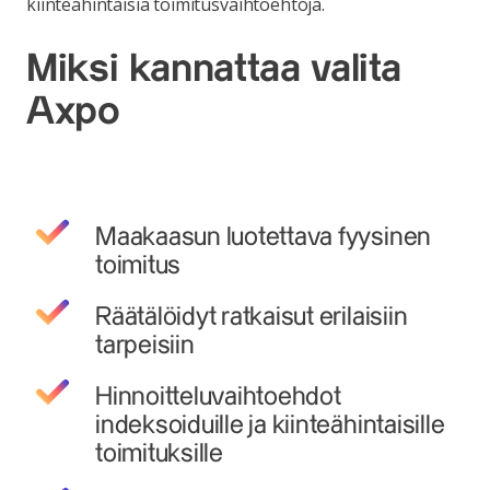
kiinteähintaisia toimitusvaihtoehtoja.
Miksi kannattaa valita
Axpo
Maakaasun luotettava fyysinen
toimitus
Räätälöidyt ratkaisut erilaisiin
tarpeisiin
Hinnoitteluvaihtoehdot
indeksoiduille ja kiinteähintaisille
toimituksille