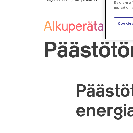
Energiaratkaisut
Alkuperätakuut
By clicking
navigation, 
Alkuperätakuut
Cookies
Päästötö
Päästö
energi