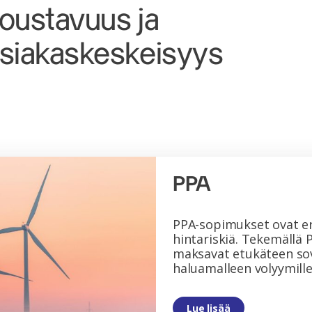
oustavuus ja
siakaskeskeisyys
PPA
PPA-sopimukset ovat er
hintariskiä. Tekemällä
maksavat etukäteen sov
haluamalleen volyymille
Lue lisää