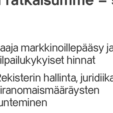
 ratkaisumme – 
i
aaja markkinoillepääsy j
ilpailukykyiset hinnat
ekisterin hallinta, juridiik
iranomaismääräysten
unteminen