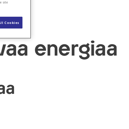
e site
ll Cookies
vaa energiaa
aa