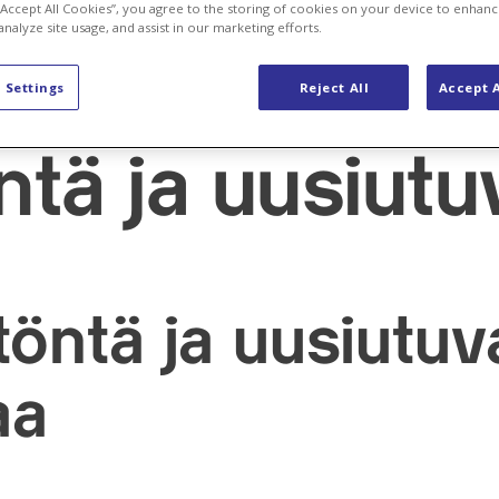
 “Accept All Cookies”, you agree to the storing of cookies on your device to enhanc
analyze site usage, and assist in our marketing efforts.
 Settings
Reject All
Accept A
ntä ja uusiutu
töntä ja uusiutuv
aa