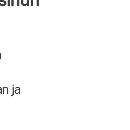
sinun
a
an ja