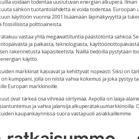
uilla voidaan todentaa uusiutuvan energian alkuperä. Ilman
uuta sähkön tuotantolähdettä ei voida todentaa. Euroopan u
kuun käyttöön vuonna 2001 lisäämään läpinäkyvyyttä ja tuk
 fossiilisista polttoaineista.
rätakuu vastaa yhtä megawattituntia päästötöntä sähköä. Se 
antopäivästä ja paikasta, teknologiasta, käyttöönottopäivästä
sen rakennetusta kapasiteetista. Näillä tiedoilla pystytään 
energian käyttö.
uiden markkinat kasvavat ja kehittyvät nopeasti. Siksi on tär
si on kumppani, jolla on niistä vahva kokemus ja joka pystyy 
ille Europan markkinoille.
uut ovat tärkeä osa vihreää siirtymää. Axpolla on laaja-alain
iantuntemus ja vahva jalansija alkuperätakuumarkkinoilla.
kuiden kaupankäynnissä suora vastapuoli asiakkaillemme.