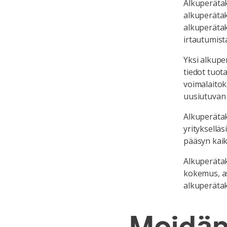
Alkuperätak
alkuperätak
alkuperäta
irtautumista
Yksi alkupe
tiedot tuot
voimalaitok
uusiutuvan 
Alkuperätak
yrityksellä
pääsyn kaik
Alkuperätak
kokemus, as
alkuperäta