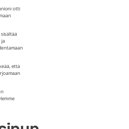
nioni otti
emaan
sisältää
 ja
todentamaan
keää, että
tarjoamaan
en
 Olemme