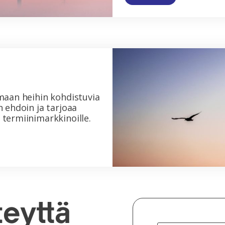
maan heihin kohdistuvia
n ehdoin ja tarjoaa
termiinimarkkinoille.
teyttä