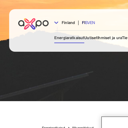
|
Finland
FI
SV
EN
Energiaratkaisut
Uutiset
Ihmiset ja ura
Tie