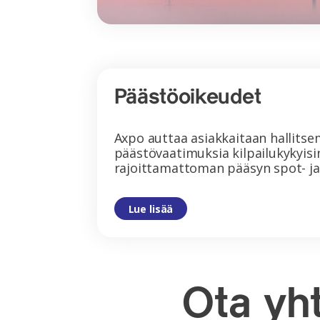
Päästöoikeudet
Axpo auttaa asiakkaitaan hallitse
päästövaatimuksia kilpailukykyisi
rajoittamattoman pääsyn spot- ja 
Lue lisää
Ota yh