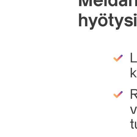
Meidän
hyötys
L
k
R
v
t