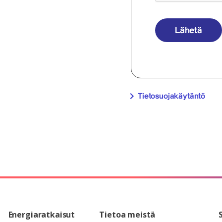
Lähetä
Tietosuojakäytäntö
Energiaratkaisut
Tietoa meistä