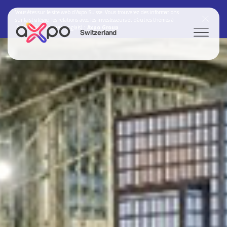
Vous êtes sur le site web d'Axpo Suisse. Vous trouverez des informations
sur la stratégie, les relations avec les investisseurs et d'autres thèmes à
l'adresse suivante (en anglais) :
Axpo Group
Switzerland
Chercher
Axpo Group